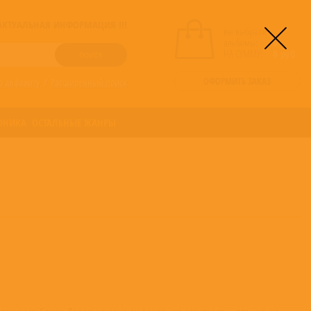
! АКТУАЛЬНАЯ ИНФОРМАЦИЯ !!!
вы выбрали
альбомы:
0
НА СУММУ:
0
руб
ОФОРМИТЬ ЗАКАЗ
о алфавиту
/
Расширенный поиск
ОНИКА
ОСТАЛЬНЫЕ ЖАНРЫ