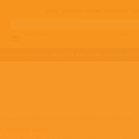
ЗАКАЗ
ДОСТАВКА
ОПЛАТА
О МАГАЗИНЕ
!!
Все артисты п
НАПИСАТЬ НАМ
ДЖАЗ И БЛЮЗ
КЛАССИКА
САУНДТРЕКИ
ФАНК И СОУЛ
ХИП-ХОП
ЭЛЕКТР
о Эйнауди) на виниловых пластинках, на CD компакт-дисках, бокс-сеты
И
ЭЛЕКТРОНИКА
ХИП-ХОП