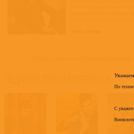
Композитор Людовико Эйнауди родилс
Поэтому Людовико закончил консерв
выступили в качестве саундтреков к
сегодняшний день альбом записан в 
ценителей его творчества.
Читать больше
Альбомы данного исполнителя временно о
НЕДАВНО ПРОСМОТРЕННЫЕ
Уважае
30
По техни
С уважен
Винилот