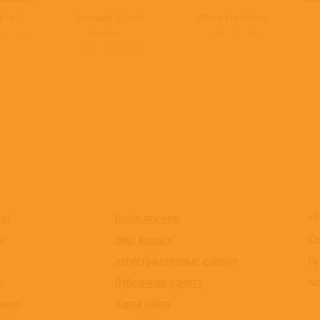
Roof
История Одной
White Christmas
son Krauss
Martina Mcbride
Любви...
Люба Успенская
Написать нам
+7
каз
Наш адрес и
Сл
и
регистрационные данные
(в
Публичная оферта
мо
ы
Карта сайта
заказ