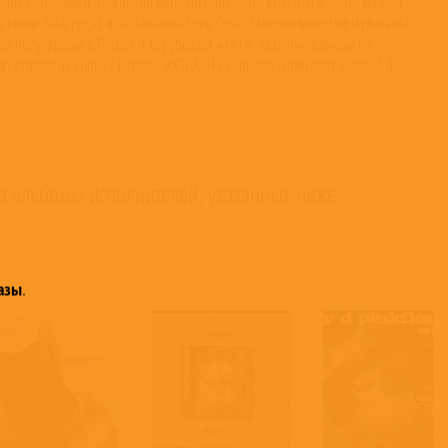
ом республики. Довольно рано он понял, что его страсть – это музыка.
 конце 80-х годах и назывался «Time Out». Многие мелодии музыканта
тал популярный в России и за рубежом «1+1». Заключительный на
 выступает на сценах Европы и США. На концерты приходят более 4 000
а альбомы исполнителей, указанных ниже.
азы
.