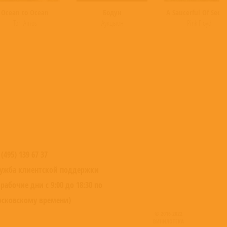
Ocean to Ocean
Бодун
A Saucerful Of Secre
Tori Amos
Аукцыон
Pink Floyd
 (495) 139 67 37
ужба клиентской поддержки
 рабочие дни с 9:00 до 18:30 по
сковскому времени)
© 2016-2022
ВИНИЛОТЕКА