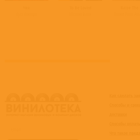
Чек
To Be Loved
Raise The 
Кука Контора
Michael Buble
Robert Plant
,
Ali
Как сделать за
Способы и срок
доставки
Способы оплат
Что такое пред