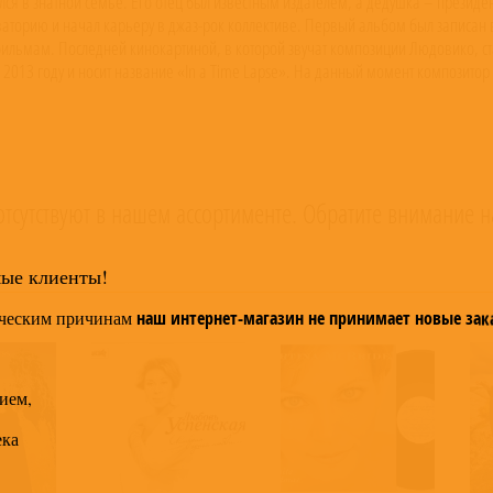
я в знатной семье. Его отец был известным издателем, а дедушка – президент
аторию и начал карьеру в джаз-рок коллективе. Первый альбом был записан в
 фильмам. Последней кинокартиной, в которой звучат композиции Людовико, с
2013 году и носит название «In a Time Lapse». На данный момент композитор
тсутствуют в нашем ассортименте. Обратите внимание н
мые клиенты!
ческим причинам
наш интернет-магазин не принимает новые зак
ием,
ека