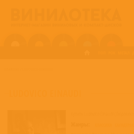
ПОП
РОК
МЕТАЛ
ГЛАВНАЯ
/
LUDOVICO EINAUDI
LUDOVICO EINAUDI
Купить Ludovico Einaudi (Людовик
Жанры:
КЛАССИКА
САУНДТРЕК