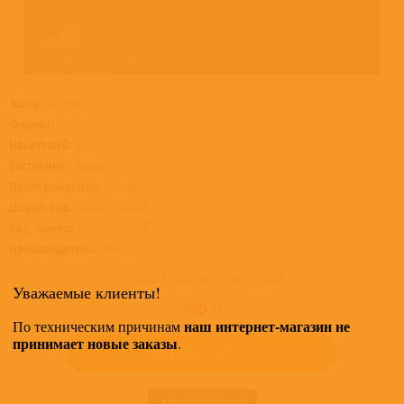
Жанр:
Классика
Формат:
CD, 2CD
Носителей:
2
Состояние:
Новый
Происхождение:
Россия
Штрих-код:
4600317006885
Кат. номер:
4600317006885
Производитель:
Мелодия
Товар в наличии на складе
Уважаемые клиенты!
700 ₽
наш интернет-магазин не
По техническим причинам
принимает новые заказы
.
КУПИТЬ