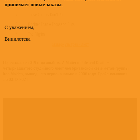
принимает новые заказы
.
1
Different World
2
These Colours Don't Run
3
Brighter Than A Thousand Suns
С уважением,
4
The Pilgrim
Винилотека
развернуть трек - лист
Переиздание 2019 года альбома A Matter of Life and Death —
четырнадцатого студийного лонгплея британской хэви-метал-группы
Iron Maiden, вышедшего первоначально в 2006 году. Прайс-кампания
до 03.12.2021