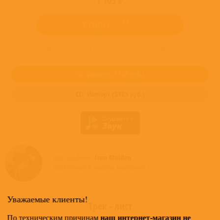
1 105 ₽
КУПИТЬ
Купить "Iron Maiden - A Matter Of Life And Death" можно в следующих форматах:
CD,
Импорт
(
1105
руб.)
CD,
Импорт
(
3185
руб.)
Все альбомы
Iron Maiden
доступные в нашем магазине >
Уважаемые клиенты!
Трек - лист
наш интернет-магазин не
По техническим причинам