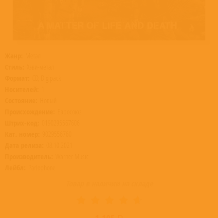
Жанр:
Метал
Стиль:
Хэви-метал
Формат:
CD, Digipack
Носителей:
1
Состояние:
Новый
Происхождение:
Евросоюз
Штрих-код:
0190295567606
Кат. номер:
9029556760
Дата релиза:
08.10.2021
Производитель:
Warner Music
Лейбл:
Parlophone
Товар в наличии на складе