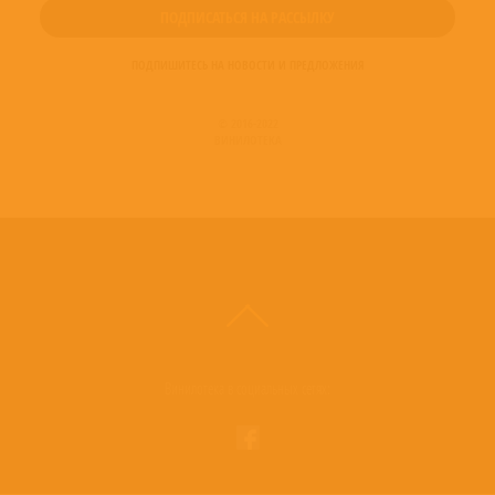
ПОДПИШИТЕСЬ НА НОВОСТИ И ПРЕДЛОЖЕНИЯ
© 2016-2022
ВИНИЛОТЕКА
Винилотека в социальных сетях: