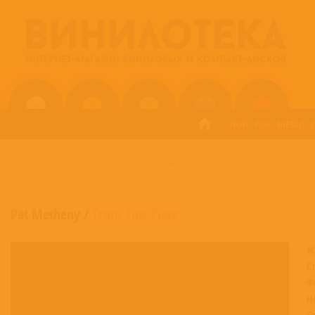
ПОП
РОК
МЕТАЛ
ГЛАВНАЯ
/
PAT METHENY
/
FROM THIS PLACE
Pat Metheny
/
From This Place
Ж
С
Ф
Н
С