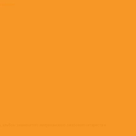
в нашем
 альбом знаменитого американского джазового гитариста и