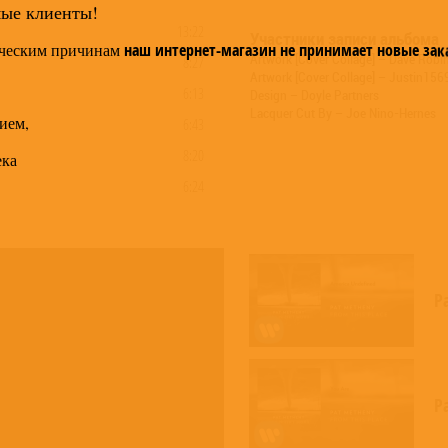
мые клиенты!
13:22
Участники записи альбома
ческим причинам
наш интернет-магазин не принимает новые зак
Artwork [Cover Collage] – Dave Robi
8:27
Artwork [Cover Collage] – Justin156
6:13
Design – Doyle Partners
Lacquer Cut By – Joe Nino-Hernes
ием,
6:43
8:20
ека
6:24
6:52
4:40
9:39
P
5:57
Pa