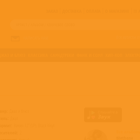
ЗАКАЗ
ДОСТАВКА
ОПЛАТА
О МАГАЗИНЕ
!!
Все артисты п
НАПИСАТЬ НАМ
ДЖАЗ И БЛЮЗ
КЛАССИКА
САУНДТРЕКИ
ФАНК И СОУЛ
ХИП-ХОП
ЭЛЕКТР
анр:
Джаз и блюз
тиль:
Джаз
ормат:
Винил 12” (LP), Black Vinyl
Все альбо
осителей:
2
Metheny
остояние:
Новый