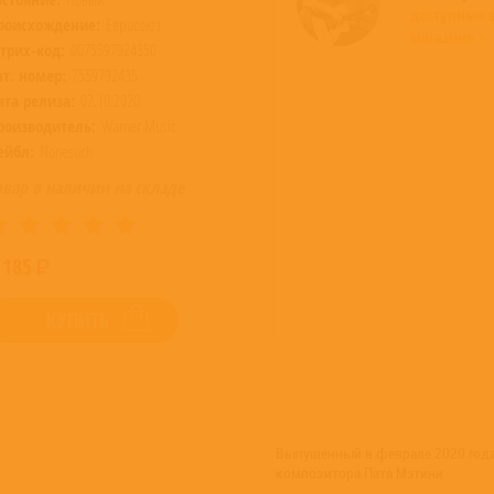
доступные 
роисхождение:
Евросоюз
магазине >
трих-код:
0075597924350
ат. номер:
7559792435
ата релиза:
02.10.2020
роизводитель:
Warner Music
ейбл:
Nonesuch
овар в наличии на складе
 185
КУПИТЬ
Выпущенный в феврале 2020 года,
композитора Пата Мэтини