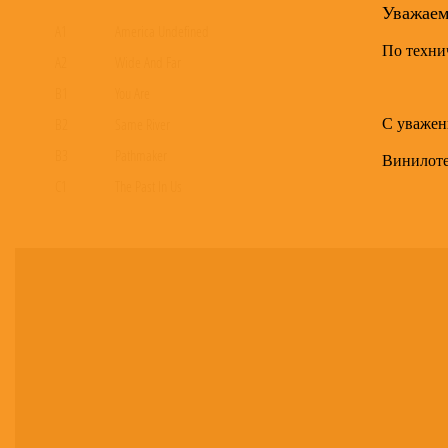
Уважае
A1
America Undefined
По техни
A2
Wide And Far
B1
You Are
С уважен
B2
Same River
B3
Pathmaker
Винилот
C1
The Past In Us
C2
Everything Explained
C3
From This Place
D1
Sixty-Six
D2
Love May Take A While (Bonus Track)