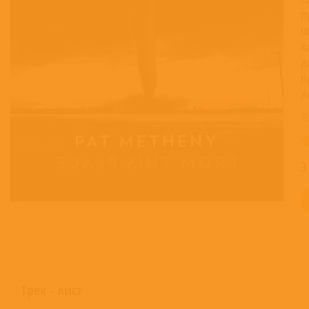
П
Ш
К
Д
П
Л
Т
3
Трек - лист