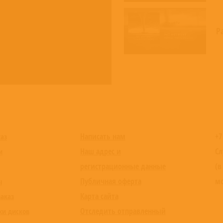
P
Написать нам
+7
каз
Наш адрес и
Сл
и
регистрационные данные
(в
Публичная оферта
мо
ы
Карта сайта
заказ
Отследить отправленный
ки дисков