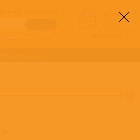
! АКТУАЛЬНАЯ ИНФОРМАЦИЯ !!!
вы выбрали
альбомы:
0
НА СУММУ:
0
руб
ОФОРМИТЬ ЗАКАЗ
о алфавиту
/
Расширенный поиск
ОНИКА
ОСТАЛЬНЫЕ ЖАНРЫ
мы
Pat