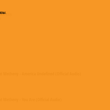
азы
.
nson (33)
9
at Metheny - America Undefined (Official Audio)
t Metheny - You Are (Official Audio)