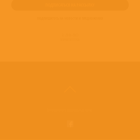
ПОДПИШИТЕСЬ НА НОВОСТИ И ПРЕДЛОЖЕНИЯ
© 2016-2022
ВИНИЛОТЕКА
Винилотека в социальных сетях: