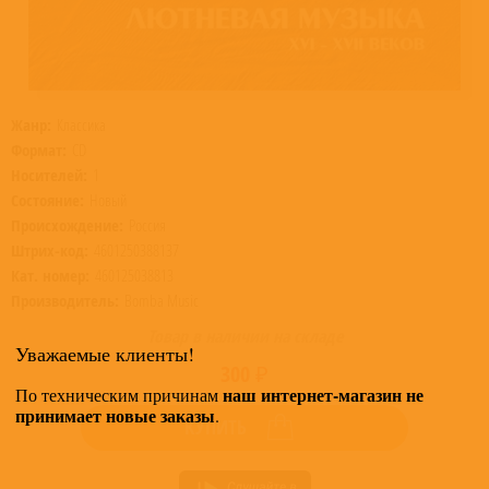
Жанр:
Классика
Формат:
CD
Носителей:
1
Состояние:
Новый
Происхождение:
Россия
Штрих-код:
4601250388137
Кат. номер:
460125038813
Производитель:
Bomba Music
Товар в наличии на складе
Уважаемые клиенты!
300 ₽
наш интернет-магазин не
По техническим причинам
принимает новые заказы
.
КУПИТЬ