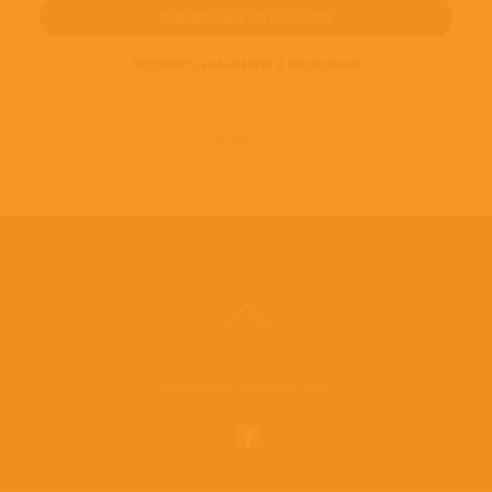
ПОДПИШИТЕСЬ НА НОВОСТИ И ПРЕДЛОЖЕНИЯ
© 2016-2022
ВИНИЛОТЕКА
Винилотека в социальных сетях: