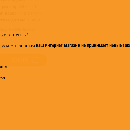
трих-код:
4600317009299
ат. номер:
4600317009299
роизводитель:
Мелодия
овар в наличии на
мые клиенты!
кладе
ческим причинам
50
наш интернет-магазин не принимает новые зак
КУПИТЬ
ием,
ека