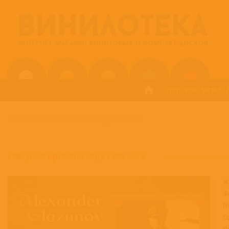
ПОП
РОК
МЕТАЛ
ГЛАВНАЯ
/
ГЛАЗУНОВ ВРЕМЕНА ГОДА СИМ. № 6
Глазунов Времена Года Сим. № 6
Ж
Ф
Н
С
П