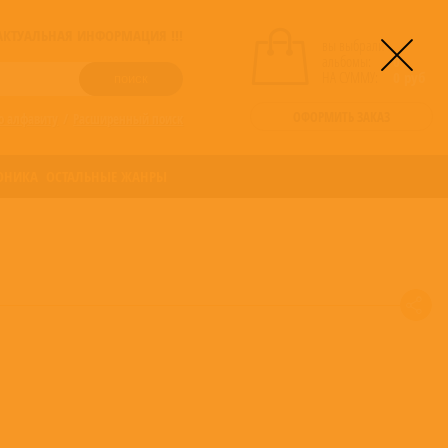
! АКТУАЛЬНАЯ ИНФОРМАЦИЯ !!!
вы выбрали
альбомы:
0
НА СУММУ:
0
руб
ОФОРМИТЬ ЗАКАЗ
о алфавиту
/
Расширенный поиск
ОНИКА
ОСТАЛЬНЫЕ ЖАНРЫ