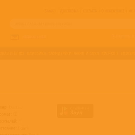
ЗАКАЗ
ДОСТАВКА
ОПЛАТА
О МАГАЗИНЕ
!!
Все артисты п
НАПИСАТЬ НАМ
ДЖАЗ И БЛЮЗ
КЛАССИКА
САУНДТРЕКИ
ФАНК И СОУЛ
ХИП-ХОП
ЭЛЕКТР
анр:
Классика
ормат:
CD
осителей:
1
остояние:
Новый
роисхождение:
Россия