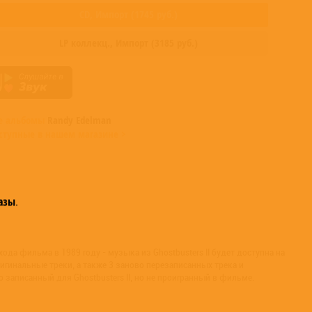
CD,
Импорт
(
1745
руб.)
LP коллекц.,
Импорт
(
3185
руб.)
е альбомы
Randy Edelman
ступные в нашем магазине >
азы
.
хода фильма в 1989 году - музыка из Ghostbusters II будет доступна на
игинальные треки, а также 3 заново перезаписанных трека и
записанный для Ghostbusters II, но не проигранный в фильме.