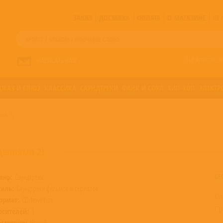
ЗАКАЗ
ДОСТАВКА
ОПЛАТА
О МАГАЗИНЕ
!!
Все артисты п
НАПИСАТЬ НАМ
ДЖАЗ И БЛЮЗ
КЛАССИКА
САУНДТРЕКИ
ФАНК И СОУЛ
ХИП-ХОП
ЭЛЕКТР
МИ 2)
идениями 2)
БЕ
анр:
Саундтреки
тиль:
Саундтреки фильмов и сериалов
Ку
ормат:
CD, Jewelbox
пр
осителей:
1
остояние:
Новый