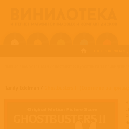
ПОП
РОК
МЕТАЛ
ГЛАВНАЯ
/
RANDY EDELMAN
/
GHOSTBUSTERS II (ОХОТНИКИ ЗА ПРИВИДЕНИЯ
Randy Edelman
/
Ghostbusters II (Охотники за прив
Ж
С
Ф
Н
С