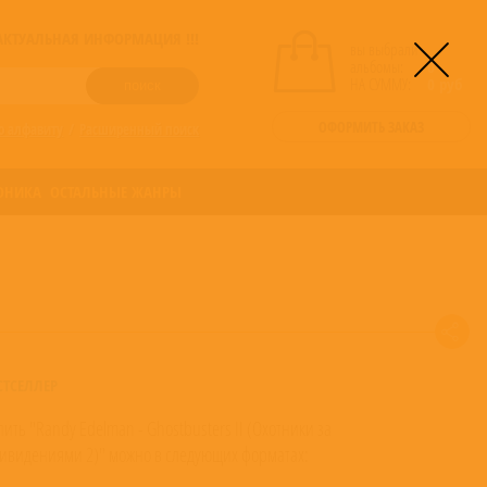
! АКТУАЛЬНАЯ ИНФОРМАЦИЯ !!!
вы выбрали
альбомы:
0
НА СУММУ:
0
руб
ОФОРМИТЬ ЗАКАЗ
о алфавиту
/
Расширенный поиск
ОНИКА
ОСТАЛЬНЫЕ ЖАНРЫ
СТСЕЛЛЕР
пить "Randy Edelman - Ghostbusters II (Охотники за
ивидениями 2)" можно в следующих форматах: