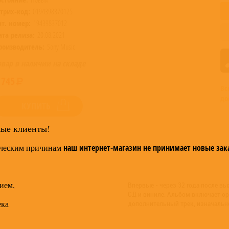
трих-код:
0194398370125
ат. номер:
19439837012
ата релиза:
20.08.2021
роизводитель:
Sony Music
овар в наличии на складе
 745
Вс
до
КУПИТЬ
мые клиенты!
ческим причинам
наш интернет-магазин не принимает новые зак
ием,
Впервые - через 32 года после вы
СД и виниле. Альбом включает ор
ека
дополнительный трек, изначально 