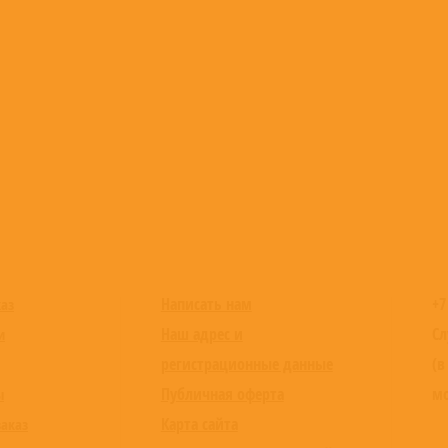
Написать нам
+7
каз
Наш адрес и
Сл
и
регистрационные данные
(в
Публичная оферта
мо
ы
Карта сайта
заказ