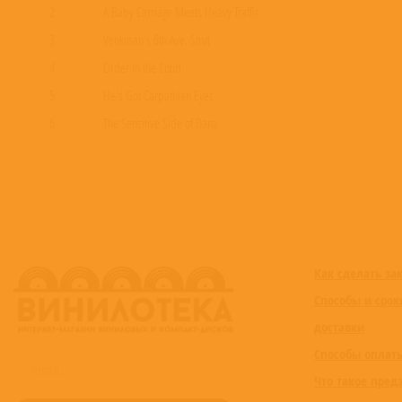
2
A Baby Carriage Meets Heavy Traffic
3
Venkman's 6th Ave. Strut
4
Order in the Court
5
He's Got Carpathian Eyes
6
The Sensitive Side of Dana
7
In Liberty's Shadow
8
Rooftop Broom Kidnap
9
The Scoleri Brothers
10
Oscar is Quietly Surrounded
11
A Slime Darkened Doorway
Как сделать за
12
One Leaky Sewer Faucet
Способы и срок
13
Vigo's Last Stand
доставки
14
Good With Kids
Способы оплат
15
Enlightenment
Что такое пред
16
Family Portrait-Finale