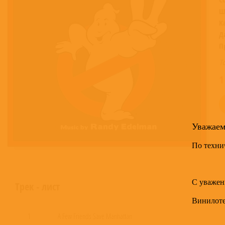
Ш
К
Д
П
Т
1
Уважае
По техни
С уважен
Трек - лист
Винилот
1
A Few Friends Save Manhattan