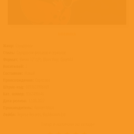
НОВИНКА
Жанр:
Саундтреки
Стиль:
Саундтреки фильмов и сериалов
Формат:
Винил 12” (LP), Black Vinyl, Gatefold
Носителей:
2
Состояние:
Новый
Происхождение:
Евросоюз
Штрих-код:
0093624906469
Кат. номер:
9362490646
Дата релиза:
12.08.2022
Производитель:
Warner Music
Лейбл:
Reprise Records, Bushbranch Ltd
Товар в наличии на складе