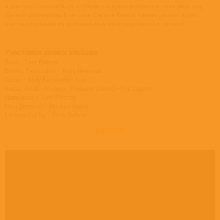
и для этого релиза были отобраны основные моменты этих двух шоу.
Давний сопродюсер Клэптона, Саймон Клими, сделал ремикс аудио
этих выступлений из оригинальных многодорожечных записей.
Участники записи альбома
Bass – Dave Bronze
Drums, Percussion – Andy Newmark
Guitar – Andy Fairweather-Low
Guitar, Vocals, Producer, Producer [Audio] – Eric Clapton
Harmonica – Jerry Portnoy
Horn [Section] – The Kick Horns
Lacquer Cut By – Chris Bellman
Mastered By – Bernie Grundman
развернуть
Mastered By – Chris Bellman
Mixed By, Producer – Simon Climie
Piano – Chris Stainton
Producer – Stephen Weintraub
Producer [Audio] – Russ Titelman