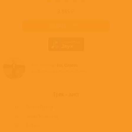
3 985 ₽
КУПИТЬ
Все альбомы
Eric Clapton
доступные в нашем магазине >
Трек - лист
A1
Blues All Day Long
A2
Standin' Round Crying
A3
Forty-Four