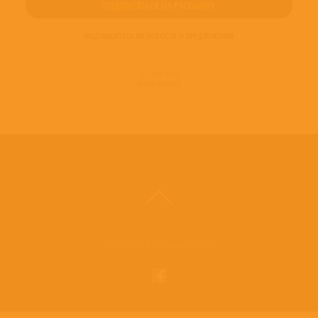
ПОДПИШИТЕСЬ НА НОВОСТИ И ПРЕДЛОЖЕНИЯ
© 2016-2022
ВИНИЛОТЕКА
Винилотека в социальных сетях: