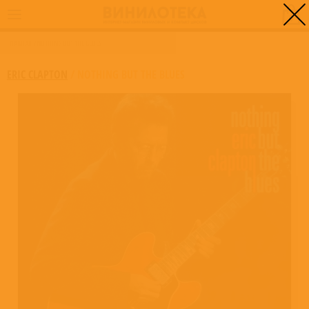
0
ГЛАВНАЯ
/
NOTHING BUT THE BLUES
ERIC CLAPTON
/
NOTHING BUT THE BLUES