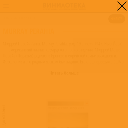
0
ГЛАВНАЯ
/
MURRAY PERAHIA
ФИЛЬТР
MURRAY PERAHIA
Мюррей Перайя (англ. Murray Perahia; род. 19 апреля 1947, Нью-Йорк)
— американский пианист сефардского происхождения. Мюррей Моше
Перайа (Перахья) родился в Бронксе в еврейской семье выходцев из
Фессалоник и его родным языком был ладино. Его отец переехал в США в
1935 году, а большая часть семьи погибла в результате антиеврейского
Читать больше
геноцида во время Второй мировой войны. Начал играть на фортепиано с
четырёх лет, но к систематическим занятиям приступил только в 15-летнем
возрасте. В 17 лет поступил в Маннес-колледж, где учился у Мечислава
Хоршовского. Перайя также занимался в летней музыкальной школе
Марлборо у Рудольфа Серкина. В 1972 г. Перайя выиграл Лидсский
международный конкурс пианистов, причём его победа была настолько
ДИСКОГРАФИЯ
предсказуема, что другие американские пианисты, узнав о его участии,
отозвали свои заявки. С этого времени начинается блестящая гастрольная
карьера Перайи: так, уже в следующем году он участвовал в Олдебургском
фестивале классической музыки, проводившемся Бенджамином Бриттеном