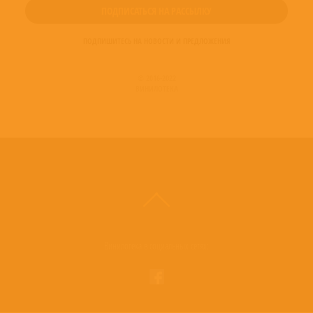
ПОДПИШИТЕСЬ НА НОВОСТИ И ПРЕДЛОЖЕНИЯ
© 2016-2022
ВИНИЛОТЕКА
Винилотека в социальных сетях: