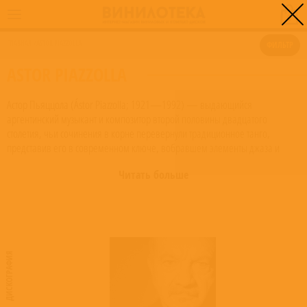
0
ГЛАВНАЯ
/
ASTOR PIAZZOLLA
ФИЛЬТР
ASTOR PIAZZOLLA
Астор Пьяццола (Ástor Piazzolla; 1921—1992) — выдающийся
аргентинский музыкант и композитор второй половины двадцатого
столетия, чьи сочинения в корне перевернули традиционное танго,
представив его в современном ключе, вобравшем элементы джаза и
классической музыки. Родоначальник стиля, получившего название нуэво
Читать больше
танго (nuevo tango). Пьяцолла также известен как непревзойдённый
мастер игры на бандонеоне; свои произведения он часто исполнял с
различными музыкальными коллективами. На родине в Аргентине он
известен как «El Gran Ástor» («Великий Астор»).
Read more on Last.fm
.
User-contributed text is available under the Creative Commons By-SA License;
additional terms may apply.
ДИСКОГРАФИЯ