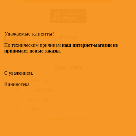
Уважаемые клиенты!
Все альбомы
Biffy Clyro
доступные в нашем магазине >
наш интернет-магазин не
По техническим причинам
принимает новые заказы
.
Трек - лист
С уважением,
A1
Different People
Винилотека
A2
Black Chandelier
A3
Sounds Like Balloons
A4
Opposite
развернуть трек - лист