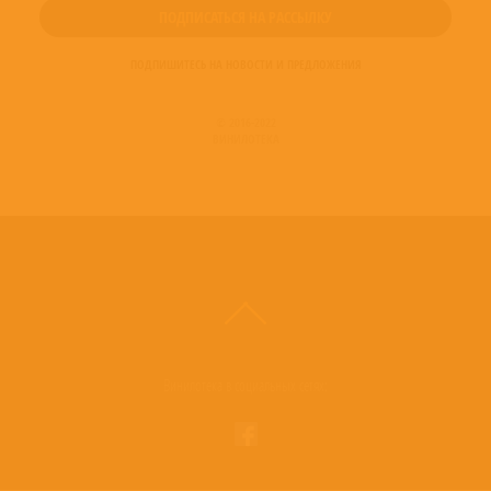
ПОДПИШИТЕСЬ НА НОВОСТИ И ПРЕДЛОЖЕНИЯ
© 2016-2022
ВИНИЛОТЕКА
Винилотека в социальных сетях: