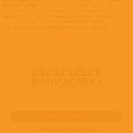
кавер-версию хита Radiohead «Karma Police» одобрил даже вокалист
Radiohead Том Йорк. Несмотря на огромный успех на Западе, в России
Оливера Три полюбили еще сильнее. Весной его песня «Jerk» получила
вирусную популярность в российском TikTok. Вскоре Три переехал
жить в Москву и подружился с группой Little Big. В сентябре у
музыкантов вышел совместный EP «Welcome To The Internet».
развернуть
ПОДПИШИТЕСЬ НА НОВОСТИ И ПРЕДЛОЖЕНИЯ