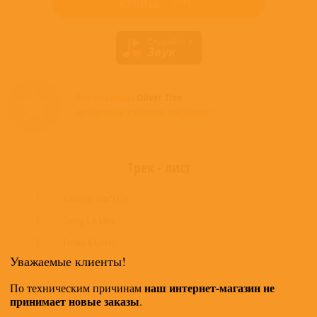
КУПИТЬ
Все альбомы
Oliver Tree
доступные в нашем магазине >
Трек - лист
1
Cowboys Don’t Cry
2
Swing & A Miss
3
Freaks & Geeks
Уважаемые клиенты!
4
Doormat
наш интернет-магазин не
По техническим причинам
развернуть трек - лист
принимает новые заказы
.