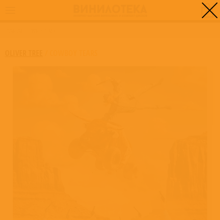
0
ГЛАВНАЯ
/
COWBOY TEARS
OLIVER TREE
/
COWBOY TEARS