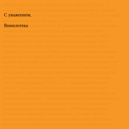
ОЛИВЕР ТРИ ВЫПУСТИТ НОВЫЙ АЛЬБОМ «COWBOY’S TEARS» 12
января 2022 года Оливер Три открывает предзаказ нового альбома
С уважением,
«Cowboy’s Tears», который также будет доступен на CD. В этот же день
музыкант выпускает клип на сингл «Cowboys Don’t Cry», который
Винилотека
появится на будущей пластинке. В ярком клипе снялась популярная
американская актриса Белла Торн, греческая модель София
Хаджипантели и YouTube-блогер Ева Гутовски. «Cowboy’s Tears» —
вторая студийная работа артиста. Его дебютный альбом «Ugly Is
Beautiful» вышел в 2020 году и стал сенсацией, возглавив чарты
Billboard Top Rock Albums и Billboard Top Alternative Albums. Особенно
успешными были синглы «Alien Boy» и «Hurt»: первый трек получил
платиновую сертификацию, а второй — золотую. А композиция «Life
Goes On» стала одним из главных TikTok-хитов года, прозвучав в 4,2
млн роликов. При этом творчество Оливера очень сложно отнести к
поп-музыке: его песни и клипы — провокационные и в хорошем
смысле слова абсурдные. Работы Три — прекрасный источник
интернет-мемов, журнал VICE даже назвал исполнителя «мем-
машиной» — а лучшего комплимента для артиста в наше время и не
придумать. Оливер Три — не просто музыкант, но настоящий творец с
ярко выраженной индивидуальностью. Он не просто записывает
интересную музыку, но создает целую собственную вселенную,
которую невозможно ни с чем перепутать. Три сам сочиняет и
продюсирует свои треки, а также сам снимает клипы. Но и чужие
песни в его исполнении звучат очень интересно и оригинально: его