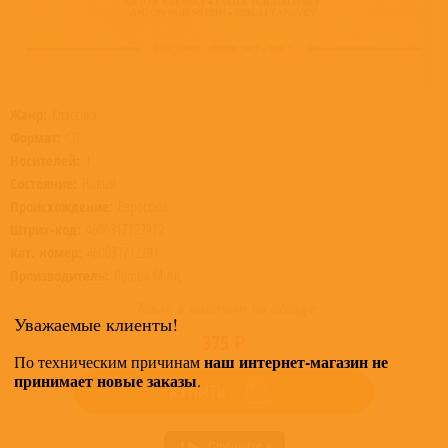
Жанр:
Классика
Формат:
CD
Носителей:
1
Состояние:
Новый
Происхождение:
Евросоюз
Штрих-код:
4600317122912
Кат. номер:
460031712291
Производитель:
Bomba Music
Товар в наличии на складе
Уважаемые клиенты!
375 ₽
наш интернет-магазин не
По техническим причинам
принимает новые заказы
.
КУПИТЬ