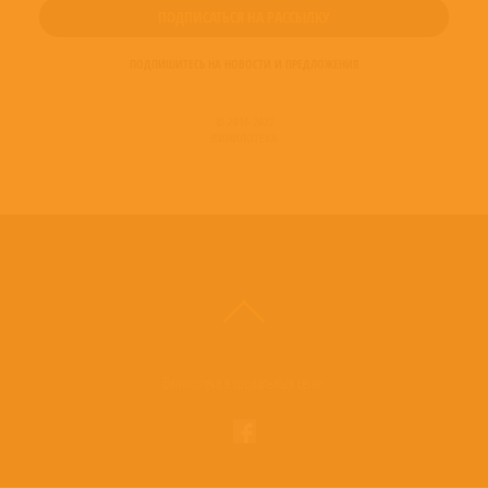
ПОДПИШИТЕСЬ НА НОВОСТИ И ПРЕДЛОЖЕНИЯ
© 2016-2022
ВИНИЛОТЕКА
Винилотека в социальных сетях: