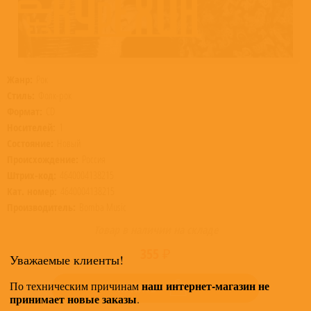
Жанр:
Рок
Стиль:
Фолк-рок
Формат:
CD
Носителей:
1
Состояние:
Новый
Происхождение:
Россия
Штрих-код:
4640004138215
Кат. номер:
4640004138215
Производитель:
Bomba Music
Товар в наличии на складе
355 ₽
Уважаемые клиенты!
наш интернет-магазин не
По техническим причинам
КУПИТЬ
принимает новые заказы
.