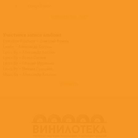
4
Солнце В Небе
развернуть трек - лист
Участники записи альбома
Executive-Producer – Дмитрий Фомин
Leader – Александр Костюк
Lyrics By – Александр Костюк
Lyrics By – Вольт Суслов
Lyrics By – Евгений Муравьев
Lyrics By – Михаил Гуцериев
Music By – Александр Костюк
Music By – Георгий Портнов
развернуть
Vocals – Надежда Кадышева