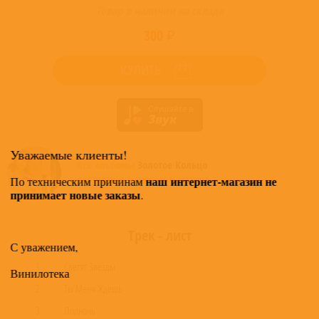
Товар в наличии на складе
300 ₽
КУПИТЬ
Уважаемые клиенты!
Все альбомы
Золотое Кольцо
доступные в нашем магазине >
наш интернет-магазин не
По техническим причинам
принимает новые заказы
.
Трек - лист
С уважением,
1
Светят Звёзды
Винилотека
2
Ты Меня Ждешь
3
Полночь