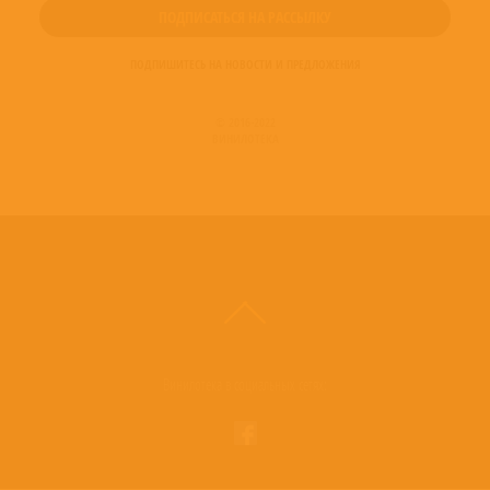
ПОДПИШИТЕСЬ НА НОВОСТИ И ПРЕДЛОЖЕНИЯ
© 2016-2022
ВИНИЛОТЕКА
Винилотека в социальных сетях: