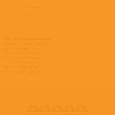
3
Рыбы поднимаются вверх по реке
2:55
4
Апокриф
4:42
развернуть трек - лист
Участники записи альбома
Accordion – Александр Бакхаус
Bass – Александр Кутиков
Bass – Андрей Макаревич
Bass – Евгений Маргулис
Drums – Валерий Ефремов
Engineer – Андрей Старков
Guitar – Андрей Державин
Guitar – Андрей Макаревич
развернуть
Guitar – Евгений Маргулис
Guitar – Михаил Клягин
Keyboards – Андрей Державин
Mastered By – Александр Бармаков
Percussion – Сергей Остроумов
Piano – Андрей Макаревич
Producer – Александр Кутиков
Producer – Андрей Макаревич