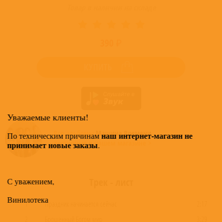
Товар в наличии на складе
390 ₽
КУПИТЬ
Уважаемые клиенты!
Все альбомы
Машина Времени
наш интернет-магазин не
По техническим причинам
доступные в нашем магазине >
принимает новые заказы
.
Трек - лист
С уважением,
Винилотека
1
Праздник начинается сейчас
2:17
2
Брошенный Богом мир
3:29