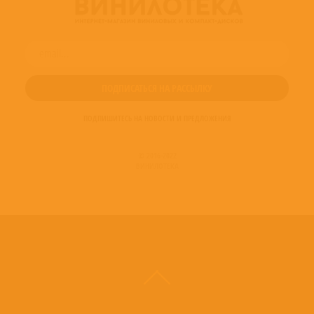
Tabla – Anil Dixit
Trumpet – Александр Дитковский
Vocals – Александр Кутиков
Vocals – Андрей Державин
Vocals – Андрей Макаревич
Vocals – Евгений Маргулис
ПОДПИШИТЕСЬ НА НОВОСТИ И ПРЕДЛОЖЕНИЯ
© 2016-2022
ВИНИЛОТЕКА