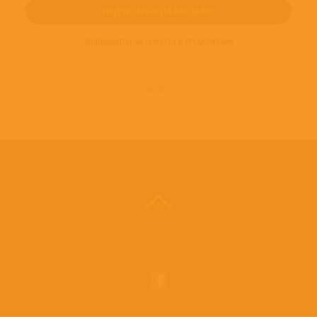
ПОДПИШИТЕСЬ НА НОВОСТИ И ПРЕДЛОЖЕНИЯ
© 2016-2022
ВИНИЛОТЕКА
Винилотека в социальных сетях: