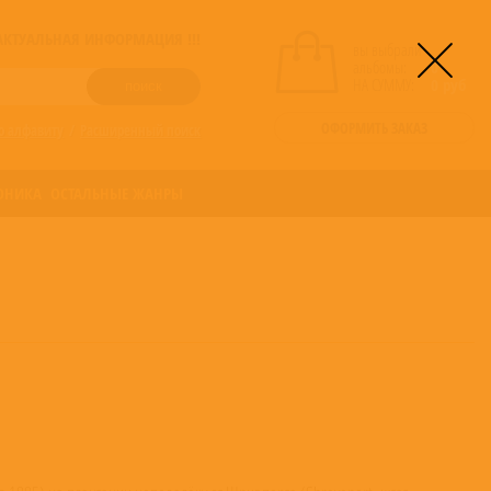
! АКТУАЛЬНАЯ ИНФОРМАЦИЯ !!!
вы выбрали
альбомы:
0
НА СУММУ:
0
руб
ОФОРМИТЬ ЗАКАЗ
о алфавиту
/
Расширенный поиск
ОНИКА
ОСТАЛЬНЫЕ ЖАНРЫ