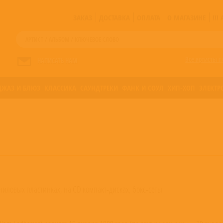
ЗАКАЗ
ДОСТАВКА
ОПЛАТА
О МАГАЗИНЕ
!!
Все артисты п
НАПИСАТЬ НАМ
ДЖАЗ И БЛЮЗ
КЛАССИКА
САУНДТРЕКИ
ФАНК И СОУЛ
ХИП-ХОП
ЭЛЕКТР
ниловых пластинках, на CD компакт-дисках, бокс-сеты