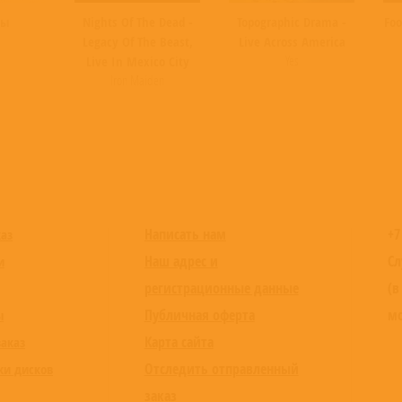
ты
Nights Of The Dead -
Topographic Drama -
Foo
Legacy Of The Beast,
Live Across America
Yes
Live In Mexico City
Iron Maiden
Написать нам
+7
каз
Наш адрес и
Сл
и
регистрационные данные
(в
Публичная оферта
мо
ы
Карта сайта
заказ
Отследить отправленный
ки дисков
заказ