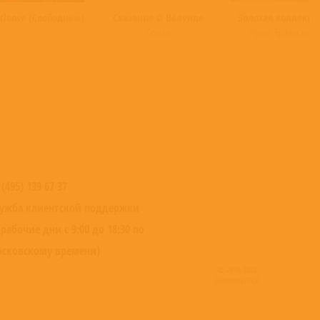
tloose (Свободные)
Сказание О Вёлунде
Золотая коллекци
Сказки
Ирина Бржевская
 (495) 139 67 37
ужба клиентской поддержки
 рабочие дни с 9:00 до 18:30 по
сковскому времени)
© 2016-2022
ВИНИЛОТЕКА