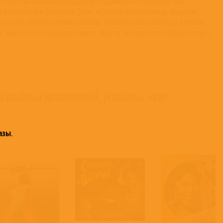
и собиратель американской народной музыки (один из первых), и записал Лидбелли (к тому моменту абсолютного виртуоза двенадцатиструнной гитары, знавшего около полутысячи своих, чужих и народных песен) для Библиотеки Конгресса. Ломакс не верил своему счастью и через несколько месяцев вернулся с новым оборудованием (механизм для записи на диски из алюминия занимал почти целую машину), чтобы записывать ещё и ещё. Лидбелли ухватился за этот шанс, и одна из песен, как можно догадаться, была обращена к луизианскому губернатору (О. К. Аллену), и вскоре Лидбелли снова вышел на свободу. (Позже нашлись свидетельства того, что его собирались в любом случае выпускать за хорошее поведение и в связи с экономией времени Великой Депрессии). Надо отдать ему должное — первым делом он разыскал Ломакса и, отблагодарив его, стал его неотлучным шофёром, телохранителем и исполнителем. Они продолжили путешествие по тюрьмам разных штатов, в каждой из которых Ломакс делал записи, а Лидбелли расширял свой и без того не маленький репертуар. Многие песни он «вспоминал», тут же исполняя немного по-своему, и рассказывал, как он слышал их сам в детстве от дяди, отца или матери. Вернувшись в Нью-Йорк, они попытались издать пару коммерческих записей (как из числа сделанных на местах, так и из нового материала самого Лидбелли), но без особого успеха: интерес к народной музыке у американцев проснулся десятилетиями позже. Многие из тех записей сохранились до наших дней. Интересно, что в те годы, несмотря на активную «рекламу» (например, еженедельные выступления по радио), песни Лидбелли продолжали считаться старомодными. Это сейчас нам всё равно, 70 ли лет песне или 100, а тогда Лидбелли играл музыку, которую знал (узнал, когда был на воле), и потому был несколько не в моде. Тем не менее, Ломакс, имевший связи в академической среде (он заканчивал Гарвард), организовывал выступления Лидбелли для музыковедов, для которых носитель песен начала века был ценной находкой. В те же годы была написана книга Джона Ломакса «Негритянские народные песни в исполнении Лидбелли», подробно рассказывающая о жизни Хадди Ледбеттера в перспективе американского фольклора. В 1935 г. Ломакс и Лидбелли расстались, первый уехал в Техас заканчивать книгу, второй сначала с новой женой (Мартой Промис) уехал в Луизиану, затем в 1936 вернулся в Нью-Йорк, где без помощи Джона Ломакса дела пошли хуже. Интерес публики в первую очередь был к джазу и свингу, а не к блюзу и народной музыке. Им заинтересовались левые активисты (Мэри Барникл и прочие), и он записал несколько песен, чуть переделав их текст, переставляя акценты. В 1939 году Лидбелли, уже находясь в почтенном возрасте, отсидел ещё раз несколько месяцев за драку (на этот раз с чёрным, причины драки остались нам неизвестны), решив не связываться с апелляцией. Выйдя на свободу, неусмиримый силач ещё десять лет продолжал вести разгульный образ жизни в Нью-Йорке, где общался в числе прочих с Сонни Терри и Брауни МакГи, Джошем Уайтом и Вуди Гатри, оставаясь в хороших отношениях с сыном Ломакса Аланом (продолжатель дела отца не сдавался и записывал народную музыку ещё и ещё). Вуди Гатри, ныне всем (в Америке, по крайней мере) известный исполнитель народной и «дорожной» музыки, тогда не был никому знаком, но останавливался в Нью-Йорке у Ледбеттеров и многому учился у Лидбелли. Время от времени Лидбелли выступал на радио (с детскими и военными песнями, блюз уже никому интересен не был), записывался с новыми знакомыми, пытался приобщиться к джазовой музыке, один разок съездил с коцертами во Францию в начале 1949 года. Несколько раз его записывали на видео (всего со
а альбомы исполнителей, указанных ниже.
азы
.