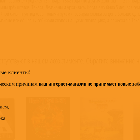
он пластинок — но недостаточно для того, чтобы обеспечить себя (он умер в бедности, замерзший до смерти в метель). Уже в 40-х годах Лидбелли посвятил Джефферсону песню, в которой вспоминал то время. В 1916 году дуэт был разрушен из-за того, что Лидбелли попал в тюрьму за драку. Родители Уэс и Салли Ледбеттер заложили свою заработаную долгими годами хлопкособирательства ферму, чтобы нанять адвоката, который добился небольшого срока в три месяца. Лидбелли не отсидел и того и бежал — могучее здоровье позволило ему бежать быстрее и дольше тюремных собак, и его не догнали. Он опять вернулся домой, где отсиживался в сарае на ферме родителей, пока отец не послал его в Новый Орлеан. Этот город не понравился Лидбелли, он переехал вскоре в Де Кальб (De Kalb) на северо-востоке Техаса (возле границы с Арканзасом), где и «лёг на дно», живя у родственников и работая на ферме. Пару лет он прожил, изредка выступая под псевдонимом Уолтер Бойд (Walter Boyd). В 1918 Бойд ввязался в драку и был обвинён в убийстве некоего Вилла Стаффорда, дальнего родственника Лидбелли, которому кто-то выстрелил в голову (до последних дней Лидбелли уверял, что это был не он). Бойда арестовали и он (именно под этим именем) крепко сел за убийство в Техасскую тюрьму Harrison Country Prison. На тридцать лет. Семь лет Лидбелли проработал, скованный одной цепью с другими каторжниками, и, вероятно, именно в это время получил своё прозвище. Он действительно переносил тяготы каторги лучше других, и продолжал петь — музыкальные инструменты было сложно достать, по крайней мере пока он не стал любимым исполнителем надсмотрщиков, а вот ритмичных рабочих песен он знал достаточно, а какие не знал — тут же выучил. Его отец, Уэс Ледбеттер, попробовал выкупить Бойда на свободу, но у него не хватило денег на взятки; через некоторое время он скончался. Когда тюремные охранники стали чаще просить Лидбелли спеть специально для них, а потом и техасский губернатор слушал его во время частых служебных визитов, Уолтер Бойд стал местной знаменитостью. Он немедленно воспользовался этим шансом и написал песню «Губернатор Пат Нефф», в которой просил губернатора о помиловании, и спел её во время его очередного визита: Please, Governor Neff, Be good 'n kind Have mercy on my great long time… I don’t see to save my soul If I don’t get a pardon, try me on a parole… If I had you, Governor Neff, like you got me I’d wake up in the mornin' and I’d set you free Что удивительно, план сработал — Пат Нефф не так давно занял место другого губернатора, убранного в связи со скандалом о помиловании, и в своей избирательной кампании клялся, что никого амнистировать не будет. Как бы то ни было, Лидбелли вернулся в Луизиану, где некоторое время работал шофёром грузовика, часто играя в общественных местах, зарабатывая этим на выпивку и женское внимание. Однажды во время исполнения песни «Mister Tom Hughes’s Town», когда Лидбелли играл слишком увлечённо, на него напали двое, один из которых ударил его ножом по горлу, а второй попытался выстрелить из пистолета. Лидбелли, выдернув нож из шеи, отобрал пистолет и прогнал одного нападавшего, а второго застрелил. Когда он пришёл в полицию, истекая кровью, чтобы отдать пистолет, ему там мягко намекнули, чтоб больше в их район играть не приходил. Тем дело и закончилось, Лидбелли остался на память шрам на шее. (Этот эпизод подробно описывается словами самого Лидбелли в книге Ломаксов «Негритянские народные песни»). Было ещё несколько подобных эпизодов и небольших стычек с законом, но до 1930 года всё обходилось. Что именно произошло потом, единого мнения нет: сам Лидбелли рассказывал, что он попытался украсть виски в баре и подрался с шестерыми белыми; другая версия была о том, что шестеро белых придрались к тому, что он пришёл на концерт Армии Спасения и там танцевал под музыку. Итогом явилось то, что Лидбелли снова сел, на этот раз за попытку убийства (на 10 лет), в тюрьму, называемую «Ангола» (полное название — Louisiana State Penitentiary), самую строгую тюрьму того времени. Условия проживания в лагере были очень суровы, несколько раз Лидбелли попадал под наказания (порку) за мелкие провинности, но потом приспособился, прогнулся под систему и, судя по сохранившимся документам, занимал различные должности, требующие доверия (при стирке и столовой). В июле 1933 в Анголу приехал Джон Ломакс, известный искатель 
тсутствуют в нашем ассортименте. Обратите внимание н
мые клиенты!
ческим причинам
наш интернет-магазин не принимает новые зак
ием,
ека