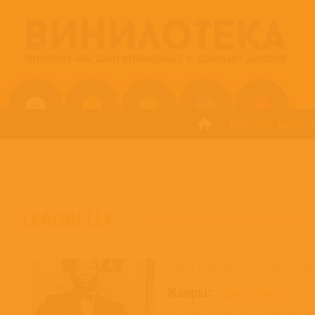
ПОП
РОК
МЕТАЛ
ГЛАВНАЯ
/
LEADBELLY
LEADBELLY
Купить Leadbelly (Лидбелли) на ви
Жанры:
ДЖАЗ И БЛЮЗ