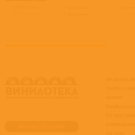
Gift Of Screws
Чайковский
Приме
Lindsey Buckingham
Серьга
Чародейка
Как сделать за
Способы и срок
доставки
Способы оплат
Что такое пред
Условия достав
под заказ