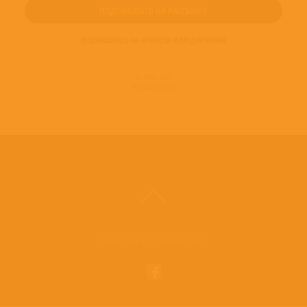
ПОДПИШИТЕСЬ НА НОВОСТИ И ПРЕДЛОЖЕНИЯ
© 2016-2022
ВИНИЛОТЕКА
Винилотека в социальных сетях: