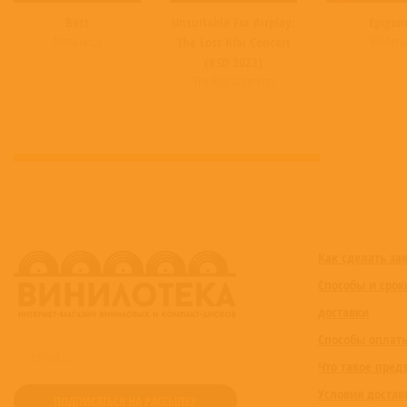
друг композитора, Артуро Тосканини 
Best
Unsuitable For Airplay:
Epigon
кончается, потому что в этот момент
Мельница
Wilderu
The Lost Kfai Concert
(RSD 2022)
The Replacements
Как сделать за
Способы и срок
доставки
Способы оплат
Что такое пред
Условия достав