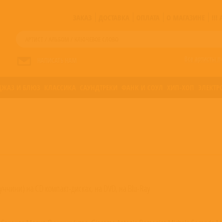
ЗАКАЗ
ДОСТАВКА
ОПЛАТА
О МАГАЗИНЕ
!!
Все артисты п
НАПИСАТЬ НАМ
ДЖАЗ И БЛЮЗ
КЛАССИКА
САУНДТРЕКИ
ФАНК И СОУЛ
ХИП-ХОП
ЭЛЕКТР
уччини) на CD компакт-дисках, на DVD, на Blu-Ray