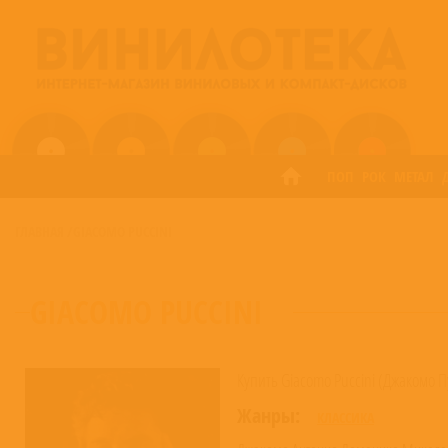
ПОП
РОК
МЕТАЛ
ГЛАВНАЯ
/
GIACOMO PUCCINI
GIACOMO PUCCINI
Купить Giacomo Puccini (Джакомо П
Жанры:
КЛАССИКА