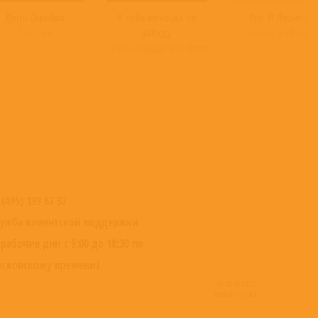
Положив палочку, дирижер обернулся к публике и сказал: «Здесь опера
День Серебра
Я тебя никогда не
Рок И Лирика
the Creative Commons By-SA License; additional terms may apply.
Аквариум
Оптимальный Вариан
забуду
Тамара Гвердцетели
,
Дмитрий Дюжев
 (495) 139 67 37
ужба клиентской поддержки
 рабочие дни с 9:00 до 18:30 по
сковскому времени)
© 2016-2022
ВИНИЛОТЕКА