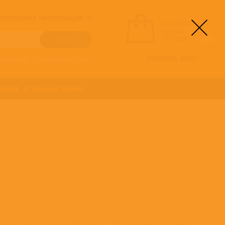
! АКТУАЛЬНАЯ ИНФОРМАЦИЯ !!!
вы выбрали
альбомы:
0
НА СУММУ:
0
руб
ОФОРМИТЬ ЗАКАЗ
о алфавиту
/
Расширенный поиск
ОНИКА
ОСТАЛЬНЫЕ ЖАНРЫ