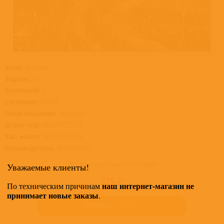
Жанр:
Классика
Формат:
CD
Носителей:
1
Состояние:
Новый
Происхождение:
Евросоюз
Штрих-код:
4600317125579
Кат. номер:
4600317125579
Производитель:
Bomba Music
Товар в наличии на складе
Уважаемые клиенты!
375 ₽
наш интернет-магазин не
По техническим причинам
принимает новые заказы
.
КУПИТЬ