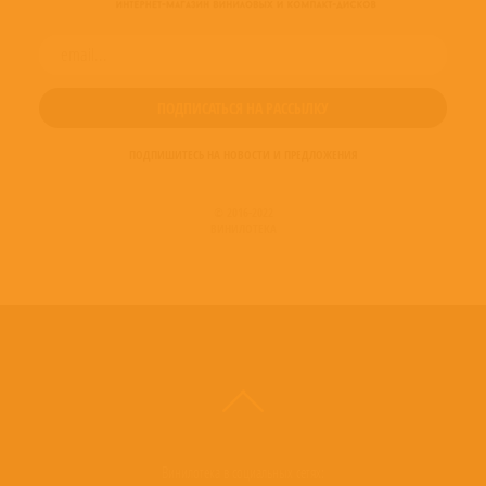
апельсин», для которого именно эта музыка исключительно важна.
Read
more on Last.fm
. User-contributed text is available under the Creative
Commons By-SA License; additional terms may apply.
ПОДПИШИТЕСЬ НА НОВОСТИ И ПРЕДЛОЖЕНИЯ
© 2016-2022
ВИНИЛОТЕКА
Винилотека в социальных сетях: