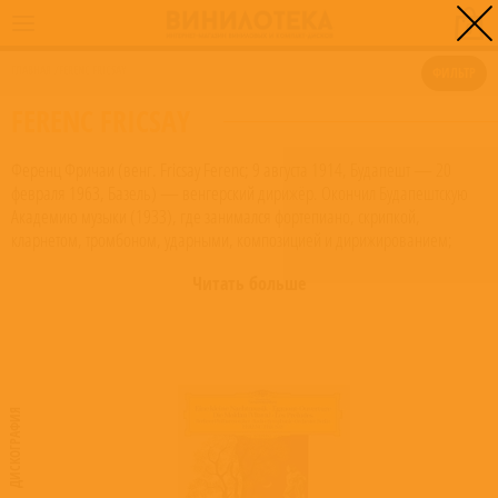
0
ГЛАВНАЯ
/
FERENC FRICSAY
ФИЛЬТР
FERENC FRICSAY
Ференц Фричаи (венг. Fricsay Ferenc; 9 августа 1914, Будапешт — 20
февраля 1963, Базель) — венгерский дирижёр. Окончил Будапештскую
Академию музыки (1933), где занимался фортепиано, скрипкой,
кларнетом, тромбоном, ударными, композицией и дирижированием;
среди учителей Фричаи были Бела Барток, Золтан Кодаи, Эрнст фон
Читать больше
Донаньи, Лео Вайнер. В 1933 г. возглавил военный духовой оркестр в
Сегеде, в дальнейшем преобразовав его в симфонический, которым и
руководил вплоть до 1943 г. В 1944 г. был арестован гестапо, сумел
бежать, скрывался в подполье в Будапеште. В 1945—1948 гг. работал в
Будапештской Опере, одновременно занимаясь оперными постановками
в Вене и Зальцбурге (в частности, на Зальцбургском фестивале, где в 1947
ДИСКОГРАФИЯ
г. Фричаи дирижировал премьерой оперы Готфрида фон Эйнема «Смерть
Дантона», заменив в последний момент заболевшего Отто Клемперера и
снискав грандиозный успех). В 1948—1954 гг. был главным дирижёром
Симфонического оркестра радио американского сектора, заложив основу