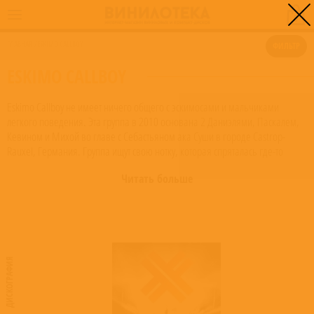
0
ГЛАВНАЯ
/
ESKIMO CALLBOY
ФИЛЬТР
ESKIMO CALLBOY
Eskimo Callboy не имеет ничего общего с эскимосами и мальчиками
легкого поведения. Эта группа в 2010 основана 2 Даниэлями, Паскалем,
Кевином и Михой во главе с Себастьяном ака Суши в городе Castrop-
Rauxel, Германия. Группа ищут свою нотку, которая спряталась где-то
между Attack Attack! и Asking Alexandria. Также они полны желания
Читать больше
привнести свежий потенциал в это направление. Дерзкие тексты, жёсткие
брейкдауны, знобящее электро - всё в наличии. В августе 2010 года был
записан первый EP "Eskimo Callboy", состоящий из 6 треков. Ещё до релиза
EP на MySpace были выложены две песни "Monsieur Moustache Versus
Clitcat" и "Hey Mrs. Dramaqueen", которые набрали более 100 тысяч
прослушиваний. Также был записан "California Gurls (Katy Perry cover)" и
ДИСКОГРАФИЯ
даже снят на него клип. 9 декабря был выпущен первый сингл "Is Anyone
Up", а так же клип на эту песню. Альбом "Bury Me In Vegas" вышел 23
марта 2012 года. Альбом был успешно продан по всему миру, После
выхода успешного дебютного альбома группа была в туре с Callejon и