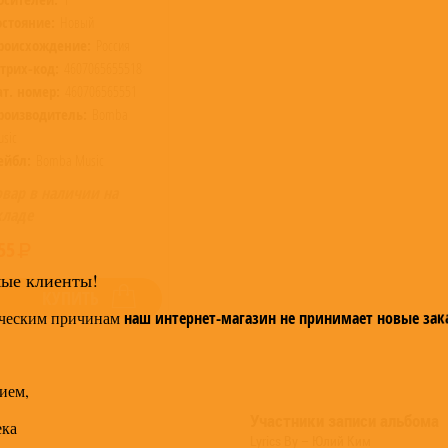
остояние:
Новый
роисхождение:
Россия
трих-код:
4607065655518
ат. номер:
460706565551
роизводитель:
Bomba
sic
ейбл:
Bomba Music
овар в наличии на
кладе
55
мые клиенты!
КУПИТЬ
ческим причинам
наш интернет-магазин не принимает новые зак
ием,
Участники записи альбома
ека
Lyrics By – Юлий Ким