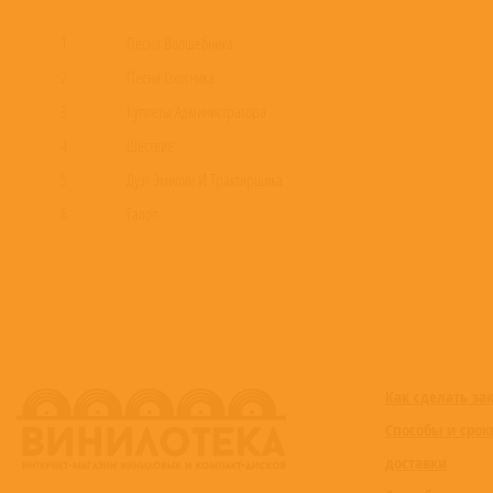
1
Песня Волшебника
2
Песня Охотника
3
Куплеты Администратора
4
Шествие
5
Дуэт Эмилии И Трактирщика
6
Галоп
7
Баллада Администратора
8
Прощальная Песня
9
Песня На Пароходе
10
Песня Остапа Бендера
11
Танго
Как сделать за
Способы и срок
доставки