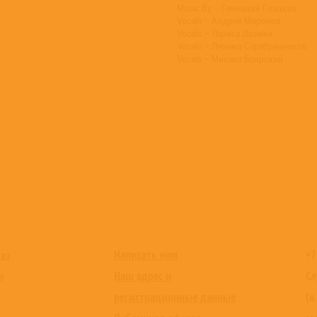
Music By – Геннадий Гладков
Vocals – Андрей Миронов
Vocals – Лариса Долина
Vocals – Леонид Серебренников
Vocals – Михаил Боярский
Написать нам
+7
каз
Наш адрес и
Сл
и
регистрационные данные
(в