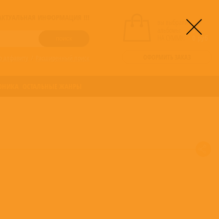
! АКТУАЛЬНАЯ ИНФОРМАЦИЯ !!!
вы выбрали
альбомы:
0
НА СУММУ:
0
руб
ОФОРМИТЬ ЗАКАЗ
о алфавиту
/
Расширенный поиск
ОНИКА
ОСТАЛЬНЫЕ ЖАНРЫ