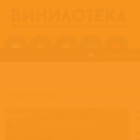
ПОП
РОК
МЕТАЛ
ГЛАВНАЯ
/
ОБЫКНОВЕННОЕ ЧУДО
Обыкновенное Чудо
Ж
С
се
Ф
Н