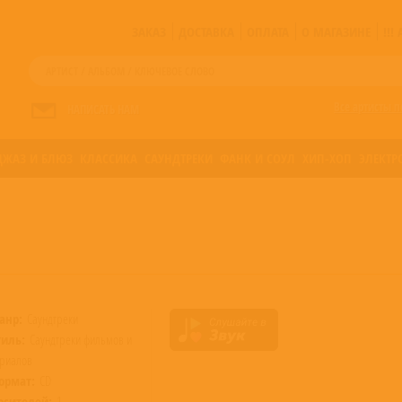
ЗАКАЗ
ДОСТАВКА
ОПЛАТА
О МАГАЗИНЕ
!!
Все артисты п
НАПИСАТЬ НАМ
ДЖАЗ И БЛЮЗ
КЛАССИКА
САУНДТРЕКИ
ФАНК И СОУЛ
ХИП-ХОП
ЭЛЕКТР
анр:
Саундтреки
тиль:
Саундтреки фильмов и
риалов
ормат:
CD
осителей:
1