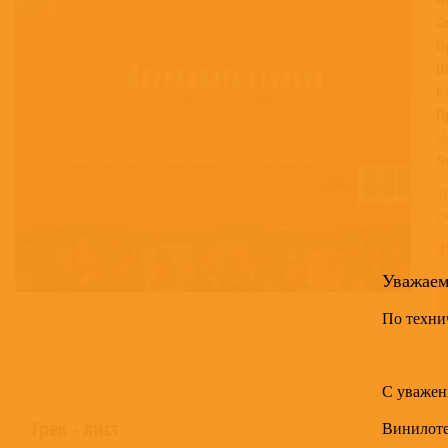
С
П
Ш
К
П
Mu
Л
Т
с
3
Уважае
По техни
С уважен
Трек - лист
Винилот