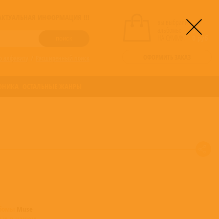
! АКТУАЛЬНАЯ ИНФОРМАЦИЯ !!!
вы выбрали
альбомы:
0
НА СУММУ:
0
руб
ОФОРМИТЬ ЗАКАЗ
о алфавиту
/
Расширенный поиск
ОНИКА
ОСТАЛЬНЫЕ ЖАНРЫ
ьбомы
Muse
ные в нашем