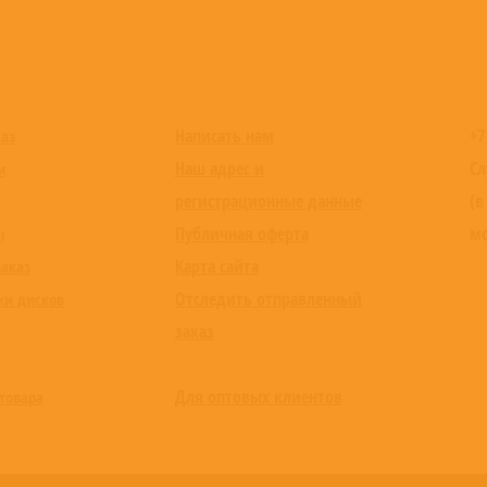
Написать нам
+7
каз
Наш адрес и
Сл
и
регистрационные данные
(в
Публичная оферта
мо
ы
Карта сайта
заказ
Отследить отправленный
ки дисков
заказ
Для оптовых клиентов
товара