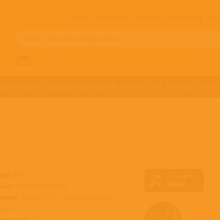
ЗАКАЗ
ДОСТАВКА
ОПЛАТА
О МАГАЗИНЕ
!!
Все артисты п
НАПИСАТЬ НАМ
ДЖАЗ И БЛЮЗ
КЛАССИКА
САУНДТРЕКИ
ФАНК И СОУЛ
ХИП-ХОП
ЭЛЕКТР
анр:
Рок
тиль:
Альтернативный рок
ормат:
Винил 12” (LP), 180 Gram Black Vinyl,
tefold
Все ал
осителей:
2
доступ