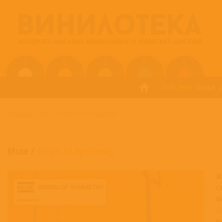
ПОП
РОК
МЕТАЛ
ГЛАВНАЯ
/
MUSE
/
ORIGIN OF SYMMETRY
Muse
/
Origin Of Symmetry
Ж
С
Ф
Ga
Н