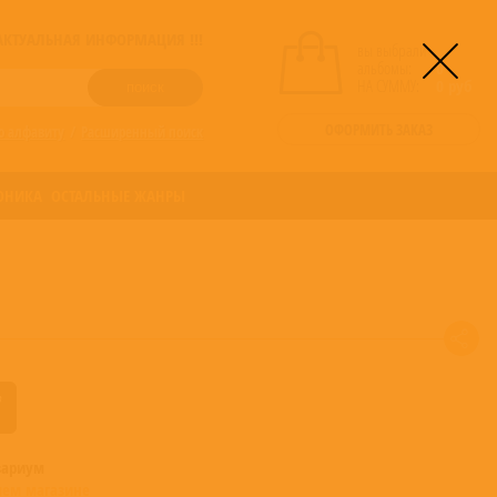
! АКТУАЛЬНАЯ ИНФОРМАЦИЯ !!!
вы выбрали
альбомы:
0
НА СУММУ:
0
руб
ОФОРМИТЬ ЗАКАЗ
о алфавиту
/
Расширенный поиск
ОНИКА
ОСТАЛЬНЫЕ ЖАНРЫ
вариум
шем магазине