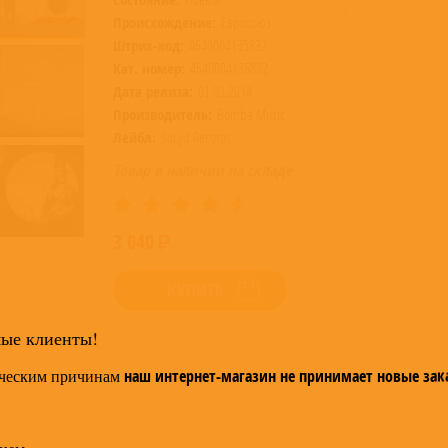
>
Происхождение:
Евросоюз
Штрих-код:
4640004135832
Кат. номер:
4640004135832
Дата релиза:
01.03.2014
Производитель:
Bomba Music
Лейбл:
SoLyd Records
Товар в наличии на складе
3 040
КУПИТЬ
мые клиенты!
ческим причинам
наш интернет-магазин не принимает новые зак
ием,