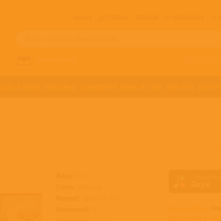
ЗАКАЗ
ДОСТАВКА
ОПЛАТА
О МАГАЗИНЕ
!!
Все артисты п
НАПИСАТЬ НАМ
ДЖАЗ И БЛЮЗ
КЛАССИКА
САУНДТРЕКИ
ФАНК И СОУЛ
ХИП-ХОП
ЭЛЕКТР
Жанр:
Рок
Стиль:
Фолк-рок
Формат:
Винил 12” (LP)
Все альбомы
Ак
Носителей:
1
доступные в на
Состояние:
Новый