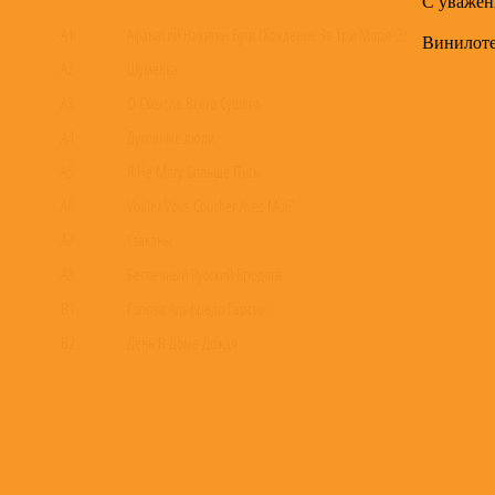
А1
Афанасий Никитин Буги (Хождение За Три Моря-2)
Винилот
А2
Шумелка
А3
О Смысле Всего Сущего
А4
Духовные люди
А5
Я Не Могу Больше Пить
А6
Voulez Vous Coucher Avec Moi?
А7
Стаканы
А8
Беспечный Русский Бродяга
В1
Голова Альфредо Гарсии
В2
День В Доме Дождя
В3
Ткачиха
В4
Гимн Анахорету
В5
Дело За Мной
В6
Многоточие