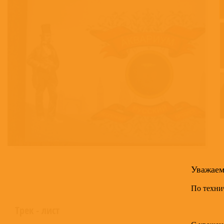
Уважае
По техни
Трек - лист
С уважен