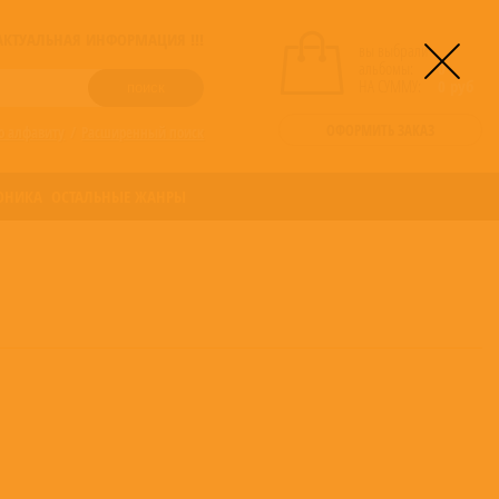
! АКТУАЛЬНАЯ ИНФОРМАЦИЯ !!!
вы выбрали
альбомы:
0
НА СУММУ:
0
руб
ОФОРМИТЬ ЗАКАЗ
о алфавиту
/
Расширенный поиск
ОНИКА
ОСТАЛЬНЫЕ ЖАНРЫ