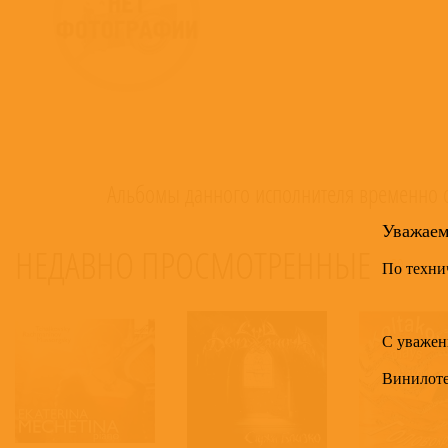
Альбомы данного исполнителя временно о
Уважае
НЕДАВНО ПРОСМОТРЕННЫЕ
30
По техни
С уважен
Винилот