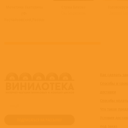
Мечетина Екатерина
Стужа Близко
Головокру
Сны Бенджамина
Дмитрий Кол
(Ф-
Но)Чайковский,Рахманинов,Мусоргский
Как сделать за
Способы и срок
доставки
Способы оплат
Что такое пред
Условия достав
под заказ