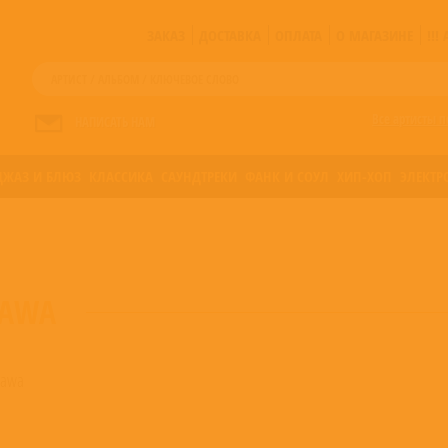
ЗАКАЗ
ДОСТАВКА
ОПЛАТА
О МАГАЗИНЕ
!!
Все артисты п
НАПИСАТЬ НАМ
ДЖАЗ И БЛЮЗ
КЛАССИКА
САУНДТРЕКИ
ФАНК И СОУЛ
ХИП-ХОП
ЭЛЕКТР
ZAWA
Ozawa