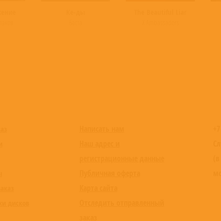
жение
Ке-ды
The Beautiful Liar
таков
Баста
X Ambassadors
Написать нам
+7
каз
Наш адрес и
Сл
и
регистрационные данные
(в
Публичная оферта
мо
ы
Карта сайта
заказ
Отследить отправленный
ки дисков
заказ