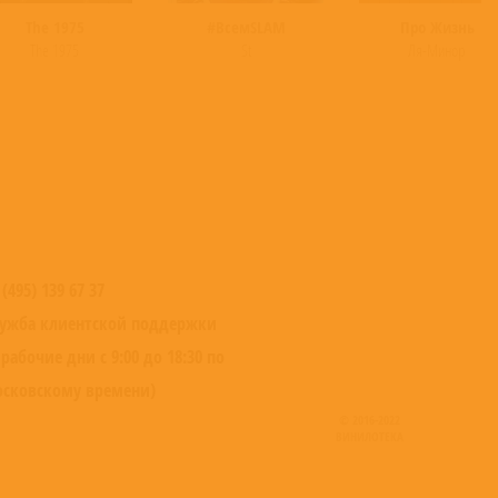
The 1975
#ВсемSLAM
Про Жизнь
The 1975
St
Ля-Минор
 (495) 139 67 37
ужба клиентской поддержки
 рабочие дни с 9:00 до 18:30 по
сковскому времени)
© 2016-2022
ВИНИЛОТЕКА