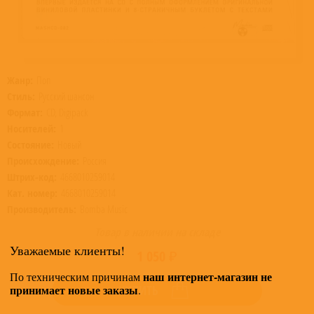
Жанр:
Поп
Стиль:
Русский шансон
Формат:
CD, Digipack
Носителей:
1
Состояние:
Новый
Происхождение:
Россия
Штрих-код:
4668010259014
Кат. номер:
4668010259014
Производитель:
Bomba Music
Товар в наличии на складе
Уважаемые клиенты!
1 050 ₽
наш интернет-магазин не
По техническим причинам
принимает новые заказы
КУПИТЬ
.