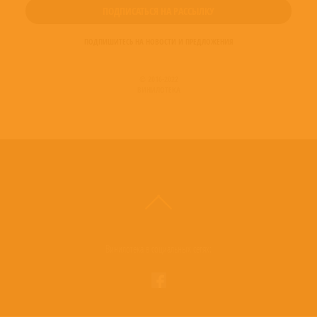
ПОДПИШИТЕСЬ НА НОВОСТИ И ПРЕДЛОЖЕНИЯ
© 2016-2022
ВИНИЛОТЕКА
Винилотека в социальных сетях: