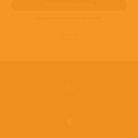
ПОДПИШИТЕСЬ НА НОВОСТИ И ПРЕДЛОЖЕНИЯ
© 2016-2022
ВИНИЛОТЕКА
Винилотека в социальных сетях: