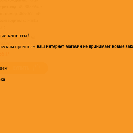
трих-код:
4607065655495
ат. номер:
460706565549
роизводитель:
Bomba
sic
мые клиенты!
овар в наличии на
кладе
ческим причинам
наш интернет-магазин не принимает новые зак
55
ием,
КУПИТЬ
ека