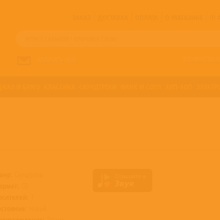
ЗАКАЗ
ДОСТАВКА
ОПЛАТА
О МАГАЗИНЕ
!!
Все артисты п
НАПИСАТЬ НАМ
ДЖАЗ И БЛЮЗ
КЛАССИКА
САУНДТРЕКИ
ФАНК И СОУЛ
ХИП-ХОП
ЭЛЕКТР
анр:
Саундтреки
ормат:
CD
осителей:
1
остояние:
Новый
роисхождение:
Россия