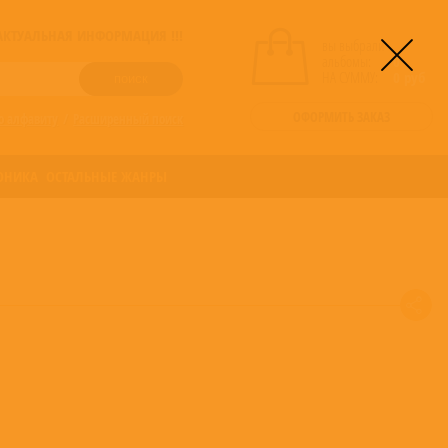
! АКТУАЛЬНАЯ ИНФОРМАЦИЯ !!!
вы выбрали
альбомы:
0
НА СУММУ:
0
руб
ОФОРМИТЬ ЗАКАЗ
о алфавиту
/
Расширенный поиск
ОНИКА
ОСТАЛЬНЫЕ ЖАНРЫ