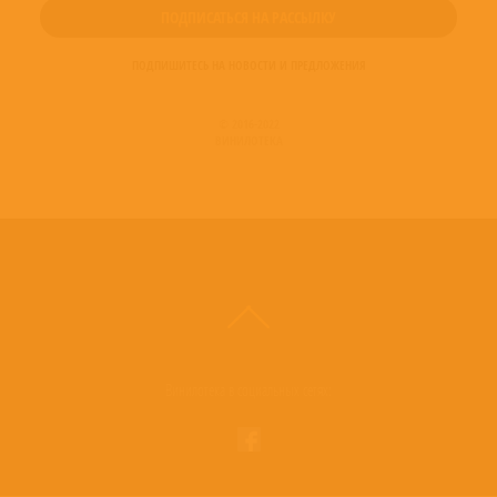
ПОДПИШИТЕСЬ НА НОВОСТИ И ПРЕДЛОЖЕНИЯ
© 2016-2022
ВИНИЛОТЕКА
Винилотека в социальных сетях: