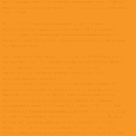
провокационные новые музыкальные направления, которые Дилан
использовал в качестве автора песен и записывающего исполнителя с
1980 по 1985.
В начале 1980-х, когда музыкальная индустрия боролась с
появлением новых тенденций и технологий, от MTV до компакт-
дисков и цифровой записи, Боб Дилан писал и записывал новые
песни для нового десятилетия, создавая важную новую главу в своем
студийном каталоге.
Springtime In New York: The Bootleg Series Vol. 16 (1980-1985) отмечает
богатый творческий период альбомов Дилана Shot Of Love, Infidels и
Empire Burlesque с ранее неиздававшимися отрывками,
альтернативными дублями, записями репетиций, живыми
выступлениями и многим другим.
Делюкс-издание альбома на 5 компакт-дисках представляет 57
редких записей Боба Дилана, 54 из которых ранее не издавались ни в
каком формате, с 1980 по 1985 год. Ранее выпущенные версии
включают два отрывка из Shot Of Love: "Let It Be Me" (впервые
выпущен как сторона "B" 7" сингла "Heart of Mine") и "Don't Ever Take
Yourself Away" (впервые выпущенного для Hawaii Five-O: Original Songs
from the Television Series). Третья ранее выпущенная запись "Death Is
Not The End" (ауттек из альбома "Infidels" с участием Full Force)
впервые появилась в отредактированной версии на Down In The
Groove и теперь впервые будет представлена полностью в "Bob Dylan