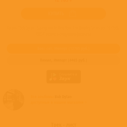
КУПИТЬ
Купить "Bob Dylan - Springtime In New York: The Bootleg Series Vol. 16 (1980-
1985)" можно в следующих форматах:
Бокс-сет,
Импорт
(
12785
руб.)
Винил,
Импорт
(
4465
руб.)
Все альбомы
Bob Dylan
доступные в нашем магазине >
Трек - лист