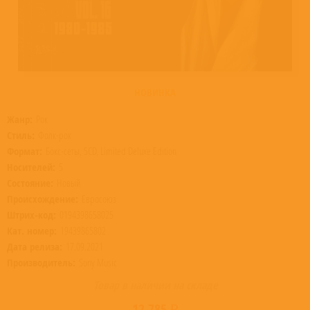
НОВИНКА
Жанр:
Рок
Стиль:
Фолк-рок
Формат:
Бокс-сеты, 5CD, Limited Deluxe Edition
Носителей:
5
Состояние:
Новый
Происхождение:
Евросоюз
Штрих-код:
0194398658025
Кат. номер:
19439865802
Дата релиза:
17.09.2021
Производитель:
Sony Music
Товар в наличии на складе
12 785 ₽