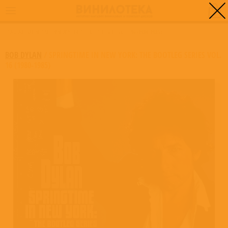
0
ГЛАВНАЯ
/
SPRINGTIME IN NEW YORK: THE BOOTLEG SERIES VOL. 16 (1980-1985)
BOB DYLAN
/
SPRINGTIME IN NEW YORK: THE BOOTLEG SERIES VOL.
16 (1980-1985)