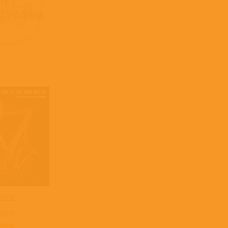
tation
Mobly