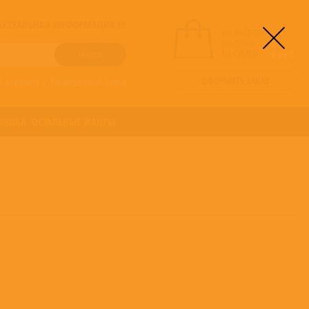
! АКТУАЛЬНАЯ ИНФОРМАЦИЯ !!!
вы выбрали
альбомы:
0
НА СУММУ:
0
руб
ОФОРМИТЬ ЗАКАЗ
о алфавиту
/
Расширенный поиск
ОНИКА
ОСТАЛЬНЫЕ ЖАНРЫ