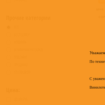
ВИ
цена:
Прочие категории
В КО
ВСЕ
БЕСТСЕЛЛЕР
НОВИНКА
В НАЛИЧИИ НА СКЛАДЕ
Уважае
ПОД ЗАКАЗ
По техни
ПРЕДЗАКАЗ
СО СКИДКОЙ
С уважен
Винилот
Цена:
ДО 499 РУБ.