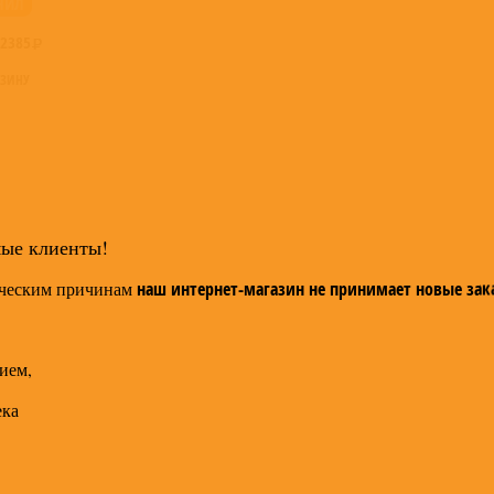
НИЛ
2385
РЗИНУ
мые клиенты!
ческим причинам
наш интернет-магазин не принимает новые зак
ием,
ека