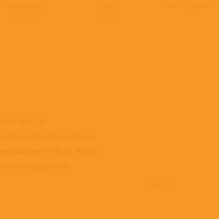
Ослеплённые
Erotica
Live At Knebwort
Андрей Семёнов
Madonna
Oasis
 (495) 139 67 37
ужба клиентской поддержки
 рабочие дни с 9:00 до 18:30 по
сковскому времени)
© 2016-2022
ВИНИЛОТЕКА