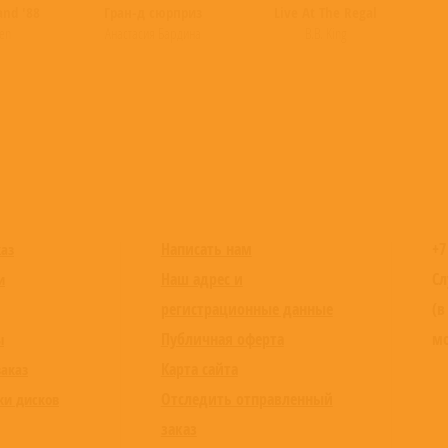
and '88
Гран-д сюрприз
Live At The Regal
den
Анастасия Бардина
B.B. King
Написать нам
+7
каз
Наш адрес и
Сл
и
регистрационные данные
(в
Публичная оферта
мо
ы
Карта сайта
заказ
Отследить отправленный
ки дисков
заказ