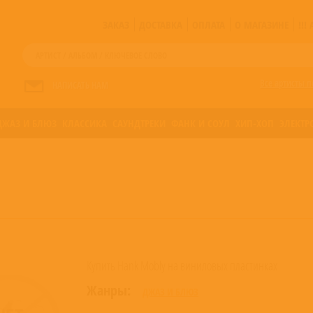
ЗАКАЗ
ДОСТАВКА
ОПЛАТА
О МАГАЗИНЕ
!!
Все артисты п
НАПИСАТЬ НАМ
ДЖАЗ И БЛЮЗ
КЛАССИКА
САУНДТРЕКИ
ФАНК И СОУЛ
ХИП-ХОП
ЭЛЕКТР
Купить Hank Mobly на виниловых пластинках
Жанры:
ДЖАЗ И БЛЮЗ