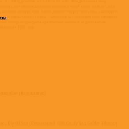
о в 1960 году лейблом Blue Note Records. Плеяда великих тенор-
нами современных джазовых гигантов в эпоху, когда правили Soul и
я альбоме великий Хэнк Мобли демонстрирует свою мощь и авторитет.
и, Уинтоном Келли и Полом Чемберсом, они наложили свой отпечаток
азы
.
сов, которые приобрели критическое значение за десятилетия,
выпуска в 1960 году.
emember (Remastered)
his I Dig Of You (Remastered 1999/Rudy Van Gelder Edition)