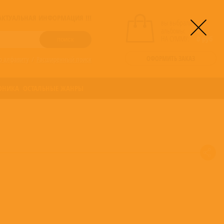
! АКТУАЛЬНАЯ ИНФОРМАЦИЯ !!!
вы выбрали
альбомы:
0
НА СУММУ:
0
руб
ОФОРМИТЬ ЗАКАЗ
о алфавиту
/
Расширенный поиск
ОНИКА
ОСТАЛЬНЫЕ ЖАНРЫ