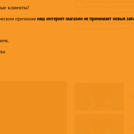
Мобли, выпущенного первоначальн
мые клиенты!
саксофонистов командовала легио
Hard Be-Bop. На этом выдающемс
Сотрудничая здесь с Артом Блейк
ческим причинам
наш интернет-магазин не принимает новые зак
на набор классических перформан
прошедшие с момента их первого 
ием,
ека
R
T