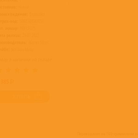
>
остояние:
Новый
роисхождение:
Евросоюз
трих-код:
5060348583158
ат. номер:
NOTLP315
ата релиза:
29.07.2022
роизводитель:
Warner Music
ейбл:
Not Now Music
овар в наличии на складе
 385
КУПИТЬ
Переиздание на 180-граммовом ви