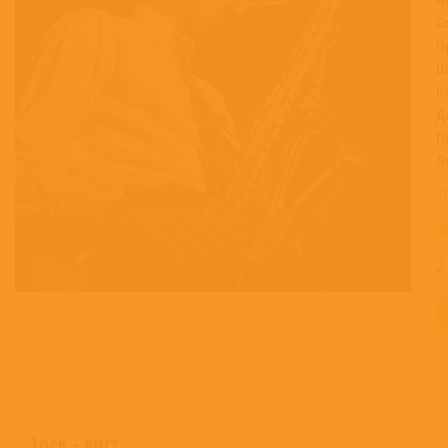
С
П
Ш
К
Д
П
Л
Т
2
Трек - лист