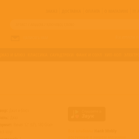
ЗАКАЗ
ДОСТАВКА
ОПЛАТА
О МАГАЗИНЕ
!!
Все артисты п
НАПИСАТЬ НАМ
ДЖАЗ И БЛЮЗ
КЛАССИКА
САУНДТРЕКИ
ФАНК И СОУЛ
ХИП-ХОП
ЭЛЕКТР
анр:
Джаз и блюз
тиль:
Джаз
ормат:
Винил 12” (LP), 180 Gram
Все альбомы
Hank Mobly
ack Vinyl
доступные в нашем магазине
осителей:
1