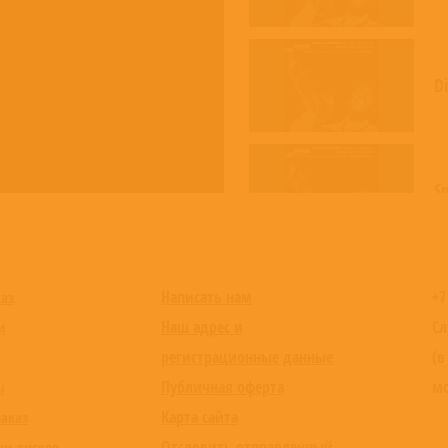
D
S
S
Написать нам
+7
каз
Наш адрес и
Сл
и
регистрационные данные
(в
Публичная оферта
мо
ы
I
Карта сайта
заказ
Отследить отправленный
ки дисков