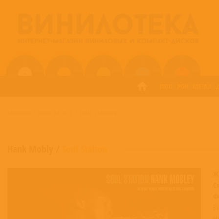
ПОП
РОК
МЕТАЛ
ГЛАВНАЯ
/
HANK MOBLY
/
SOUL STATION
Hank Mobly
/
Soul Station
Ж
С
Ф
Bl
Н