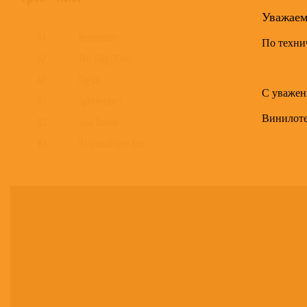
Уважае
A1
Remember
По техни
A2
This I Dig Of You
A3
Dig Dis
С уважен
B1
Split Feelin’s
Винилот
B2
Soul Station
B3
If I Should Lose You