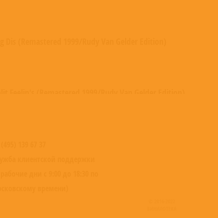
ig Dis (Remastered 1999/Rudy Van Gelder Edition)
plit Feelin's (Remastered 1999/Rudy Van Gelder Edition)
oul Station (Remastered 1999/Rudy Van Gelder Edition)
 (495) 139 67 37
ужба клиентской поддержки
 рабочие дни с 9:00 до 18:30 по
сковскому времени)
f I Should Lose You (Remastered 1999/Rudy Van Gelder Edition)
© 2016-2022
ВИНИЛОТЕКА