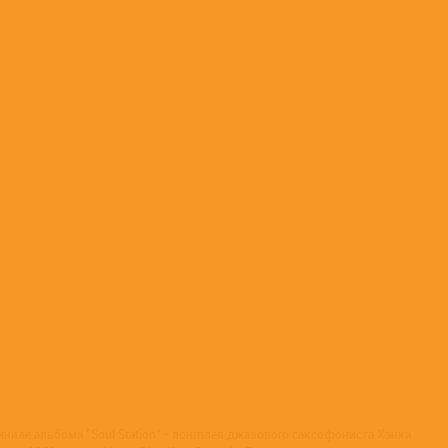
ниле альбома "Soul Station" - лонгплея джазового саксофониста Хэнка