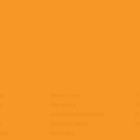
Написать нам
+7
каз
Наш адрес и
Сл
и
регистрационные данные
(в
Публичная оферта
мо
ы
Карта сайта
заказ