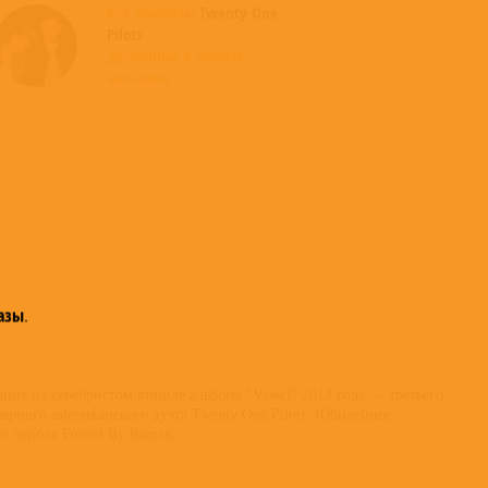
Все альбомы
Twenty One
Pilots
доступные в нашем
магазине >
азы
.
ие на серебристом виниле альбома "Vessel" 2013 года — третьего
ярного американского дуэта Twenty One Pilots. Юбилейное
ю лейбла Fueled By Ramen.