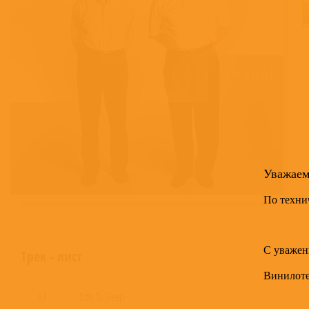
Уважае
По техни
С уважен
Трек - лист
Винилот
A1
Ode To Sleep