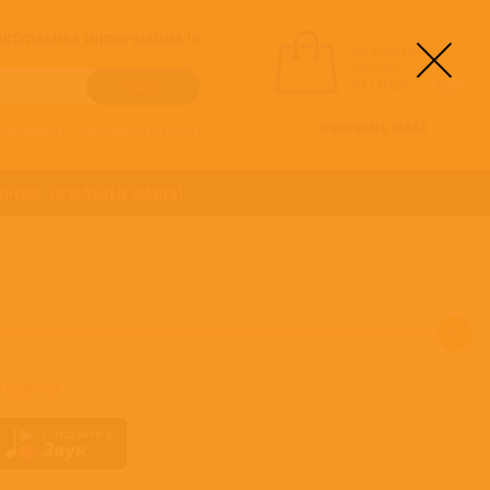
! АКТУАЛЬНАЯ ИНФОРМАЦИЯ !!!
вы выбрали
альбомы:
0
НА СУММУ:
0
руб
ОФОРМИТЬ ЗАКАЗ
о алфавиту
/
Расширенный поиск
ОНИКА
ОСТАЛЬНЫЕ ЖАНРЫ
НОВИНКА