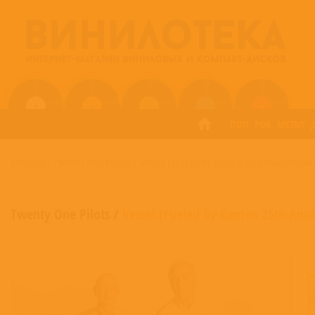
ПОП
РОК
МЕТАЛ
ГЛАВНАЯ
/
TWENTY ONE PILOTS
/
VESSEL (FUELED BY RAMEN 25TH ANNIVERSAR
Twenty One Pilots
/
Vessel (Fueled By Ramen 25th Anni