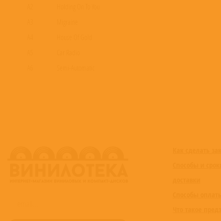
A2
Holding On To You
A3
Migraine
A4
House Of Gold
A5
Car Radio
A6
Semi-Automatic
B1
Screen
B2
The Run And Go
B3
Fake You Out
B4
Guns For Hands
B5
Trees
Как сделать за
B6
Truce
Способы и срок
доставки
Способы оплат
Что такое пред