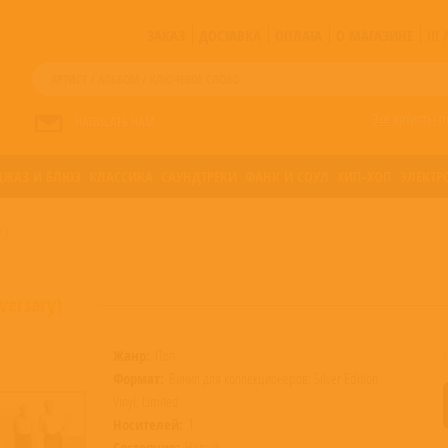
ЗАКАЗ
ДОСТАВКА
ОПЛАТА
О МАГАЗИНЕ
!!
Все артисты п
НАПИСАТЬ НАМ
ДЖАЗ И БЛЮЗ
КЛАССИКА
САУНДТРЕКИ
ФАНК И СОУЛ
ХИП-ХОП
ЭЛЕКТР
Y)
versary)
Жанр:
Поп
Формат:
Винил для коллекционеров, Silver Edition
Vinyl, Limited
Носителей:
1
Состояние:
Новый