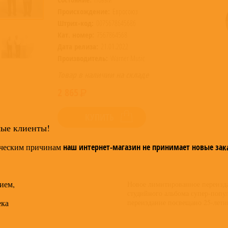
Происхождение:
Евросоюз
Штрих-код:
0075678645686
Кат. номер:
7567864568
Дата релиза:
21.01.2022
Производитель:
Warner Music
Товар в наличии на складе
2 865
КУПИТЬ
мые клиенты!
ческим причинам
наш интернет-магазин не принимает новые зак
ием,
Новое лимитированное переиздан
студийного альбома супер-попул
ека
переиздание посвещано 25-лети