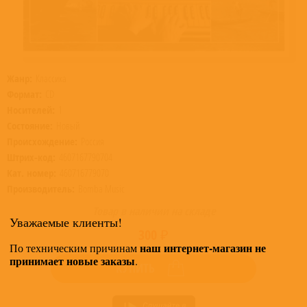
Жанр:
Классика
Формат:
CD
Носителей:
1
Состояние:
Новый
Происхождение:
Россия
Штрих-код:
4607167790704
Кат. номер:
460716779070
Производитель:
Bomba Music
Товар в наличии на складе
Уважаемые клиенты!
300 ₽
наш интернет-магазин не
По техническим причинам
принимает новые заказы
.
КУПИТЬ