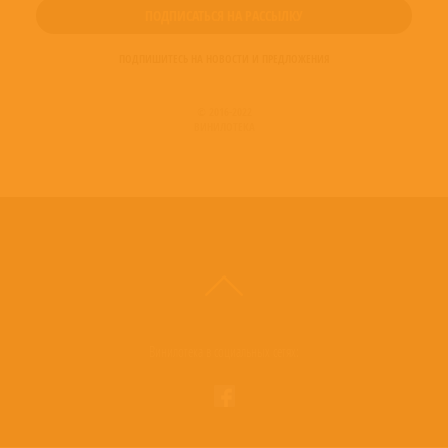
ПОДПИШИТЕСЬ НА НОВОСТИ И ПРЕДЛОЖЕНИЯ
© 2016-2022
ВИНИЛОТЕКА
Винилотека в социальных сетях: