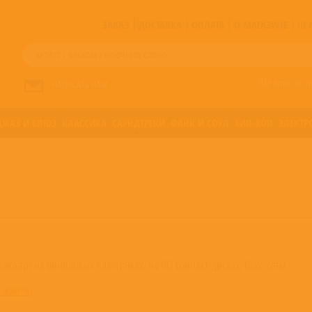
ЗАКАЗ
ДОСТАВКА
ОПЛАТА
О МАГАЗИНЕ
!!
Все артисты п
НАПИСАТЬ НАМ
ДЖАЗ И БЛЮЗ
КЛАССИКА
САУНДТРЕКИ
ФАНК И СОУЛ
ХИП-ХОП
ЭЛЕКТР
 Плюхар) на виниловых пластинках, на CD компакт-дисках, бокс-сеты
Е ЖАНРЫ