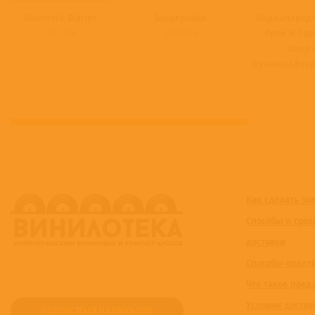
Shamrock Diaries
Бордерлайн
Анджапаридз
Chris Rea
Земфира
Арии И Сце
Опер 
Пучинни,Верд
Как сделать за
Способы и срок
доставки
Способы оплат
Что такое пред
Условия достав