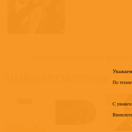
Альбомы данного исполнителя временно о
Уважае
НЕДАВНО ПРОСМОТРЕННЫЕ
30
По техни
С уважен
Винилот