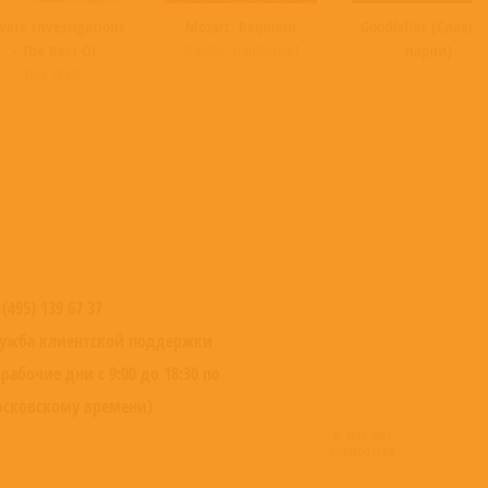
ivate Investigations
Mozart: Requiem
Goodfellas (Славн
Nikolaus Harnoncourt
- The Best Of
парни)
Dire Straits
 (495) 139 67 37
ужба клиентской поддержки
 рабочие дни с 9:00 до 18:30 по
сковскому времени)
© 2016-2022
ВИНИЛОТЕКА