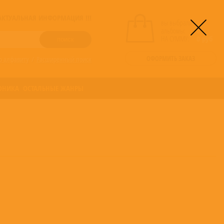
! АКТУАЛЬНАЯ ИНФОРМАЦИЯ !!!
вы выбрали
альбомы:
0
НА СУММУ:
0
руб
ОФОРМИТЬ ЗАКАЗ
о алфавиту
/
Расширенный поиск
ОНИКА
ОСТАЛЬНЫЕ ЖАНРЫ