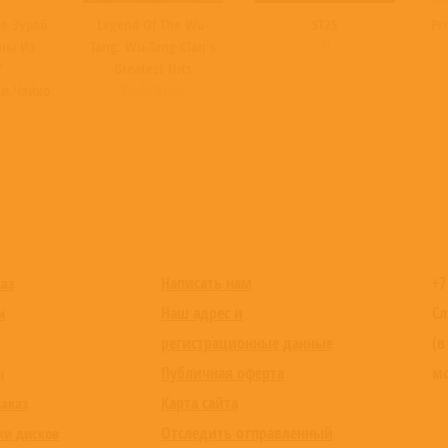
е Зураб
Legend Of The Wu-
ST25
Pr
St
ны Из
Tang: Wu-Tang Clan's
/
Greatest Hits
Wu-Tang Clan
и,Чайковски
Написать нам
+7
каз
Наш адрес и
Сл
и
регистрационные данные
(в
Публичная оферта
мо
ы
Карта сайта
заказ
Отследить отправленный
ки дисков