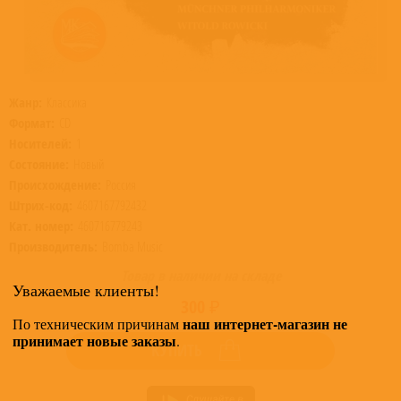
Жанр:
Классика
Формат:
CD
Носителей:
1
Состояние:
Новый
Происхождение:
Россия
Штрих-код:
4607167792432
Кат. номер:
460716779243
Производитель:
Bomba Music
Товар в наличии на складе
Уважаемые клиенты!
300 ₽
наш интернет-магазин не
По техническим причинам
принимает новые заказы
.
КУПИТЬ