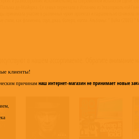
 ярких и разносторонних исполнительниц на современной испанской сцене. Её
 Пальма-де-Майорка. Её семья переехала в Испанию из Экваториальной Гвине
ды принимала участие в различных чужих проектах и параллельно сочиняла пес
 стили, как фламенко, соул, джаз, болеро, копла. Альбомы: * Buika (2005) * M
e Creative Commons By-SA License; additional terms may apply.
тсутствуют в нашем ассортименте. Обратите внимание н
мые клиенты!
ческим причинам
наш интернет-магазин не принимает новые зак
ием,
ека