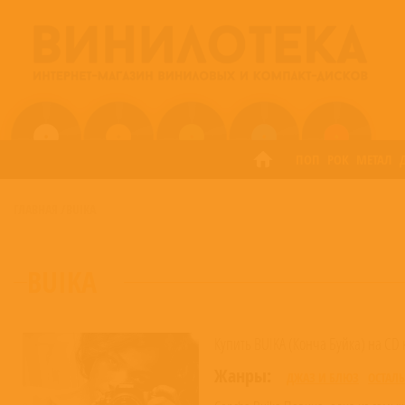
ПОП
РОК
МЕТАЛ
ГЛАВНАЯ
/
BUIKA
BUIKA
Купить BUIKA (Конча Буйка) на CD 
Жанры:
ДЖАЗ И БЛЮЗ
ОСТАЛ