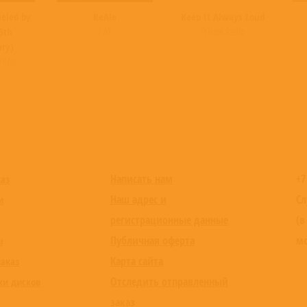
ueled by
ReAle
Keep It Always Loud
J-AX
Private Radio
5th
ary)
ilots
Написать нам
+7
каз
Наш адрес и
Сл
и
регистрационные данные
(в
Публичная оферта
мо
ы
Карта сайта
заказ
Отследить отправленный
ки дисков
заказ