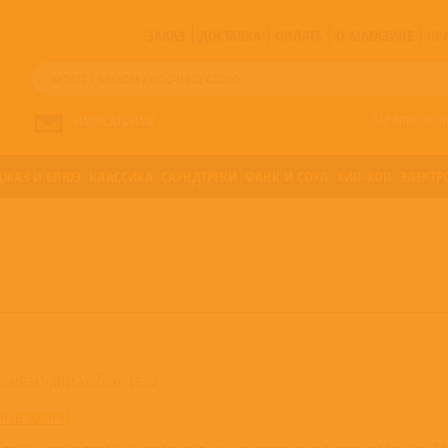
ЗАКАЗ
ДОСТАВКА
ОПЛАТА
О МАГАЗИНЕ
!!
Все артисты п
НАПИСАТЬ НАМ
ДЖАЗ И БЛЮЗ
КЛАССИКА
САУНДТРЕКИ
ФАНК И СОУЛ
ХИП-ХОП
ЭЛЕКТР
компакт-дисках, бокс-сеты
ЬНЫЕ ЖАНРЫ