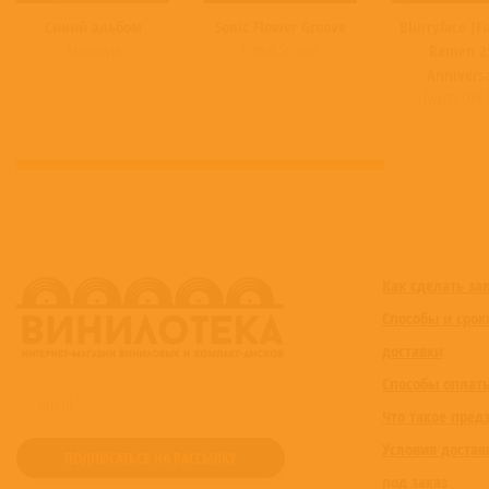
Синий альбом
Sonic Flower Groove
Blurryface (F
Аквариум
Primal Scream
Ramen 2
Annivers
Twenty One P
Как сделать за
Способы и срок
доставки
Способы оплат
Что такое пред
Условия достав
под заказ