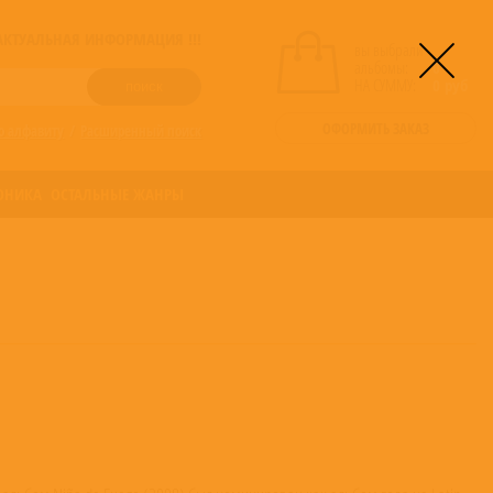
! АКТУАЛЬНАЯ ИНФОРМАЦИЯ !!!
вы выбрали
альбомы:
0
НА СУММУ:
0
руб
ОФОРМИТЬ ЗАКАЗ
о алфавиту
/
Расширенный поиск
ОНИКА
ОСТАЛЬНЫЕ ЖАНРЫ