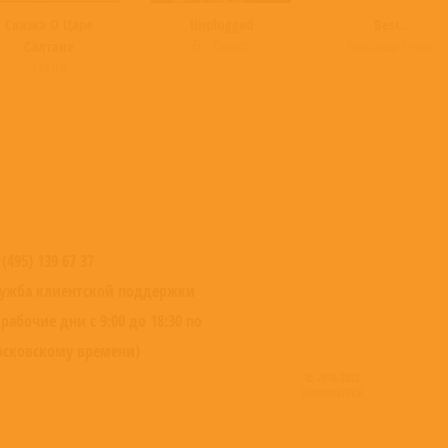
Сказка О Царе
Unplugged
Best...
Eric Clapton
Александр Кутиков
Салтане
Сказки
 (495) 139 67 37
ужба клиентской поддержки
 рабочие дни с 9:00 до 18:30 по
сковскому времени)
© 2016-2022
ВИНИЛОТЕКА