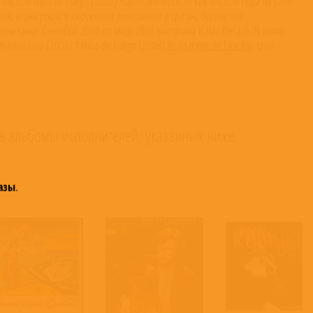
 альбом Niña de Fuego (2008) был номинирован как альбом года на Latin
и, и она росла в окружении эмигрантов и цыган, будучи там
ни сама. С ноября 2000 по март 2001 выступала в Лас-Вегасе. В своих
i Niña Lola (2006) * Niña de Fuego (2008)
Read more on Last.fm
. User-
а альбомы исполнителей, указанных ниже.
азы
.