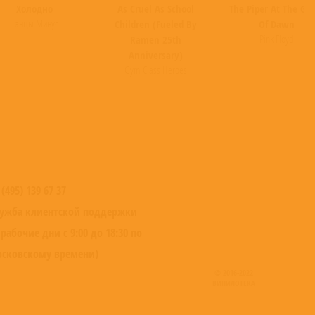
Холодно
As Cruel As School
The Piper At The Gat
Танцы Минус
Children (Fueled By
Of Dawn
Pink Floyd
Ramen 25th
Anniversary)
Gym Class Heroes
 (495) 139 67 37
ужба клиентской поддержки
 рабочие дни с 9:00 до 18:30 по
сковскому времени)
© 2016-2022
ВИНИЛОТЕКА