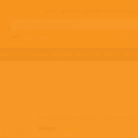
ЗАКАЗ
ДОСТАВКА
ОПЛАТА
О МАГАЗИНЕ
!!
Все артисты п
НАПИСАТЬ НАМ
ДЖАЗ И БЛЮЗ
КЛАССИКА
САУНДТРЕКИ
ФАНК И СОУЛ
ХИП-ХОП
ЭЛЕКТР
Купить Гарик Сукачев & Скляр А.Ф. на виниловых пла
Жанры:
РОК