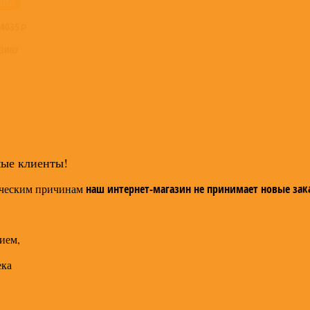
НИЛ
4035
РЗИНУ
мые клиенты!
ческим причинам
наш интернет-магазин не принимает новые зак
ием,
ека