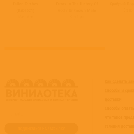
Fallen Torches
Errors In The History Of
Храбрый Пор
Сказки
(RSD2021)
God / Unknown Male
Mastodon
Biffy Clyro
Как сделать за
Способы и срок
доставки
Способы оплат
Что такое пред
Условия достав