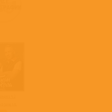
родяга Ч.2
 & Скляр А.Ф.