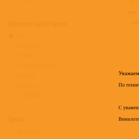
ВИ
цена:
Прочие категории
В КО
ВСЕ
БЕСТСЕЛЛЕР
НОВИНКА
В НАЛИЧИИ НА СКЛАДЕ
Уважае
ПОД ЗАКАЗ
По техни
ПРЕДЗАКАЗ
СО СКИДКОЙ
С уважен
Цена:
Винилот
ДО 499 РУБ.