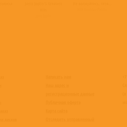
тняжка
Janis Joplin'S Greatest
Не волнуйтесь, тётя...
ВИА Весёлые Ребята
Hits
Janis Joplin
Написать нам
+7
каз
Наш адрес и
Сл
и
регистрационные данные
(в
Публичная оферта
мо
ы
Карта сайта
заказ
Отследить отправленный
ки дисков