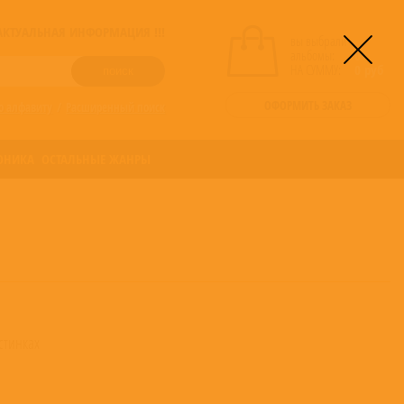
! АКТУАЛЬНАЯ ИНФОРМАЦИЯ !!!
вы выбрали
альбомы:
0
НА СУММУ:
0
руб
ОФОРМИТЬ ЗАКАЗ
о алфавиту
/
Расширенный поиск
ОНИКА
ОСТАЛЬНЫЕ ЖАНРЫ
стинках