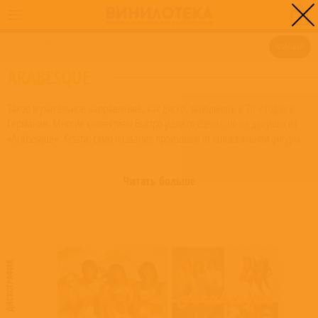
0
ГЛАВНАЯ
/
ARABESQUE
ФИЛЬТР
ARABESQUE
Такое музыкальное направление, как диско, зародилось в 70-х годах в
Германии. Многие коллективы быстро ушли со сцены, но не девушки из
«Arabesque». Кстати, само название произошло от танцевальной фигуры.
С 1978 г. женский коллектив начал покорять Европу. Но признания они не
получили. После выхода песни «Marigot bay» их заметили в Японии и Азии,
Читать больше
после этого их стали приглашать давать концерты в Скандинавских
странах, США, Южной Америки и в некоторых европейских странах.
Популярность начинает расти, но в середине 80-х лидер группы, Сандра,
выходит из коллектива, решив начать выступать сольно. Группа в
начальном составе распадается.
ДИСКОГРАФИЯ
Сейчас «Arabesque» продолжает свои выступления с новым составом, но
былая популярность ушла в прошлое. Тем не менее, среди современных
слушателей достаточно много любителей ретро.