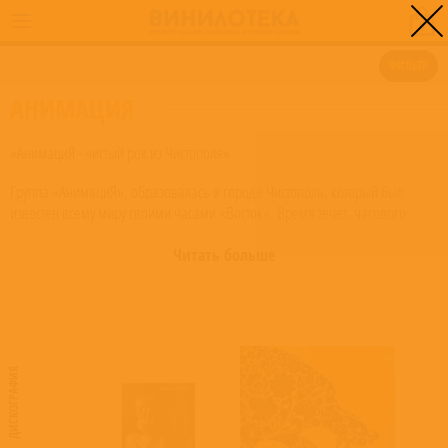
0
ГЛАВНАЯ
/
АНИМАЦИЯ
ФИЛЬТР
АНИМАЦИЯ
«АнимациЯ - чистый рок из Чистополя»
Группа «АнимациЯ», образовалась в городе Чистополь, который был
известен всему миру своими часами «Восток». Время течёт, часового
завода уже нет, а коллектив живёт и представляет Вам свою новую
программу под названием «Время Ё». Эта работа приобрела черты того
Читать больше
времени, в котором нам довелось её записывать, бурлящее,
невыносимое, неоднородное, лёгкое и странное одновременно, да ещё и
эта цифра 12, преследующая на каждом шагу. 2012 год так и не даёт
покоя, ведь коллективу почти 12 лет, понятное дело, что и на пластинке 12
песен, но когда мы посчитали количество людей работавших над
ДИСКОГРАФИЯ
пластинкой, то и их тоже оказалось 12. Мы даже подумывали назвать
альбом 12х12=12, но это уже было, правда с другой "математикой".
«Время Ё» - название нашей новой эпохи.